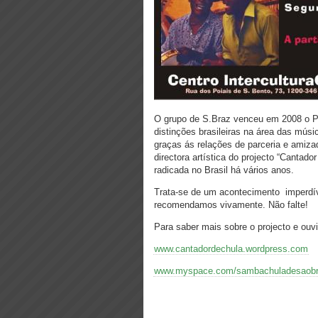
O grupo de S.Braz venceu em 2008 o P
distinções brasileiras na área das músi
graças ás relações de parceria e ami
directora artística do projecto “Cantad
radicada no Brasil há vários anos.
Trata-se de um acontecimento imperdíve
recomendamos vivamente. Não falte!
Para saber mais sobre o projecto e ouvi
www.cantadordechula.wordpress.com
www.myspace.com/sambachuladesaob