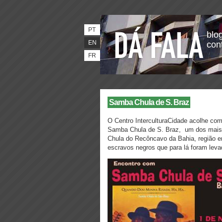
PT
blog
EN
con
FR
Samba Chula de S. Braz
O Centro InterculturaCidade acolhe com
Samba Chula de S. Braz, um dos mais 
Chula do Recôncavo da Bahia, região e
escravos negros que para lá foram leva