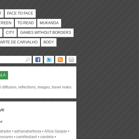
T
FACE TO FACE
CREEN
TO READ
MUKANDA
CITY
GAMES WITHOUT BORDERS
ARTE DE CARVALHO
BODY
ALA
l diffusion, reflections, images, travel notes
ve
or
strador
adrianabarbosa
Alícia Gaspar
desoares
camillediard
candela