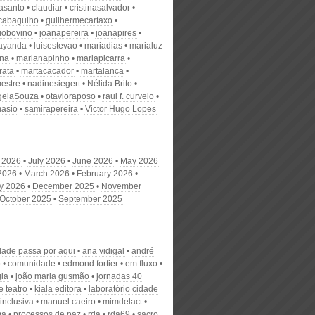
nasanto
claudiar
cristinasalvador
scabagulho
guilhermecartaxo
iobovino
joanapereira
joanapires
ayanda
luisestevao
mariadias
marialuz
ana
marianapinho
mariapicarra
rata
martacacador
martalanca
estre
nadinesiegert
Nélida Brito
gelaSouza
otavioraposo
raul f. curvelo
masio
samirapereira
Victor Hugo Lopes
 2026
July 2026
June 2026
May 2026
 2026
March 2026
February 2026
y 2026
December 2025
November
October 2025
September 2025
rdade passa por aqui
ana vidigal
andré
o
comunidade
edmond fortier
em fluxo
gia
joão maria gusmão
jornadas 40
 teatro
kiala editora
laboratório cidade
 inclusiva
manuel caeiro
mimdelact
ma
processos de paz
rda
rda69
sacro