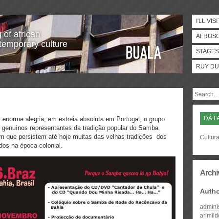
I'LL VISI
 of african
AFROS
temporary culture
STAGES
RUY DU
DÁ F
 enorme alegria, em estreia absoluta em Portugal, o grupo
genuínos representantes da tradição popular do Samba
m que persistem até hoje muitas das velhas tradições dos
Cultura
dos na época colonial.
Archi
Auth
admini
arimil