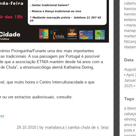
catari
franci
hermin
keitam
mari
mariap
martam
Nilzan
ritada
rémio Pixinguinha/Funarte uma dos mais importantes
cas tradicionais. A sua passagem por Portugal é possível
Data
zade que a associação ETNIA mantém desde há anos com a
or de Chula”, a etnomusicóloga alemã Katharina Doring,
August
April
Januar
l, que muito honra o Centro Interculturacidade e que
2025
r ou ver extractos audiovisuais, consulte:
Tags
a libe
cabaç
raz
etnolo
anos de
29.10.2010 | by
martalanca
|
samba chula de s. braz
justa e
napal