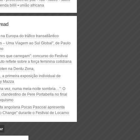
benda bilili
união africana
read
 na Europa do tráfico transatlântico
ós – Uma Viagem ao Sul Global", de Paulo
ho
res que carregam”: concurso do Festival
to reflete sobre a força feminina cotidiana
oten na Dentu Zona,
, a primeira exposição individual de
y Mazza
ma vez, numa meia-noite sombria…”: O
clandestino de Pere Portabella no final
nquismo
ta angolana Pocas Pascoal apresenta
to Change" durante o Festival de Locarno
or