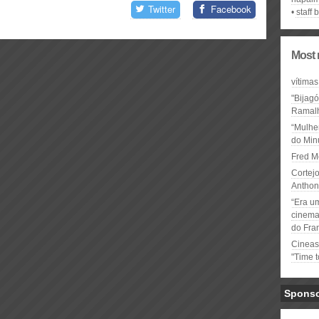
Twitter
Facebook
staff 
Most 
vítimas
"Bijag
Ramal
“Mulhe
do Minu
Fred M
Cortejo
Anthon
“Era u
cinema 
do Fra
Cineas
"Time 
Spons