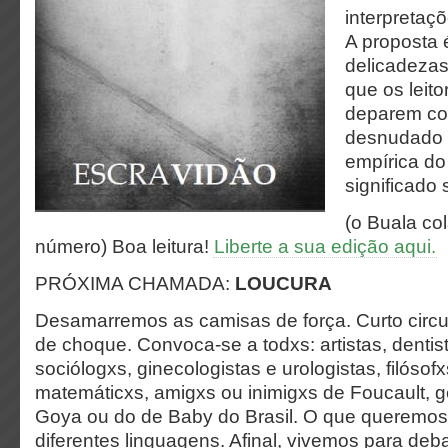
interpretaç
A proposta 
delicadezas
que os leito
deparem co
desnudado 
empírica do
significado 
(o Buala co
número) Boa leitura!
Liberte a sua edição aqui.
PRÓXIMA CHAMADA:
LOUCURA
Desamarremos as camisas de força. Curto circu
de choque. Convoca-se a todxs: artistas, dentist
sociólogxs, ginecologistas e urologistas, filósofx
matemáticxs, amigxs ou inimigxs de Foucault, g
Goya ou do de Baby do Brasil. O que queremo
diferentes linguagens. Afinal, vivemos para debat