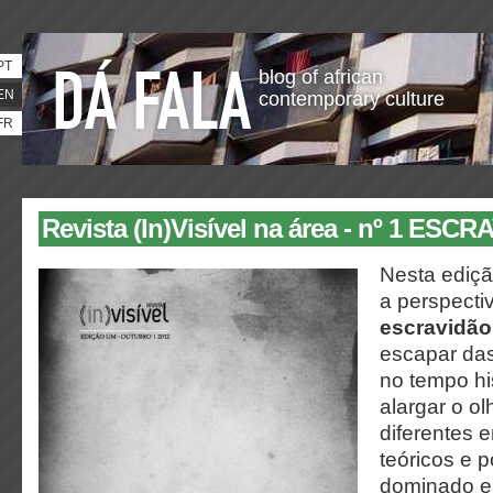
PT
blog of african
EN
contemporary culture
FR
Revista (In)Visível na área - nº 1 ESC
Nesta ediç
a perspecti
escravidão
escapar da
no tempo hi
alargar o ol
diferentes
teóricos e 
dominado e