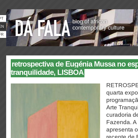
PT
blog of african
EN
contemporary culture
FR
retrospectiva de Eugénia Mussa no esp
tranquilidade, LISBOA
RETROSPECT
quarta expo
programaçã
Arte Tranqu
curadoria d
Fazenda. A
apresenta o
recente de