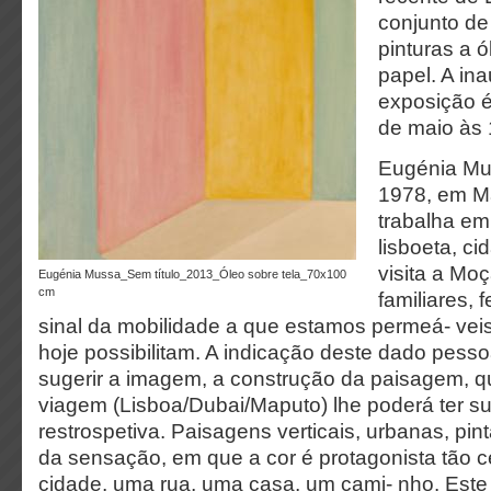
conjunto de
pinturas a ó
papel. A in
exposição é
de maio às 
Eugénia Mu
1978, em Ma
trabalha em
lisboeta, c
visita a Mo
Eugénia Mussa_Sem título_2013_Óleo sobre tela_70x100
cm
familiares, 
sinal da mobilidade a que estamos permeá- veis
hoje possibilitam. A indicação deste dado pessoa
sugerir a imagem, a construção da paisagem, que
viagem (Lisboa/Dubai/Maputo) lhe poderá ter s
restrospetiva. Paisagens verticais, urbanas, pi
da sensação, em que a cor é protagonista tão c
cidade, uma rua, uma casa, um cami- nho. Este