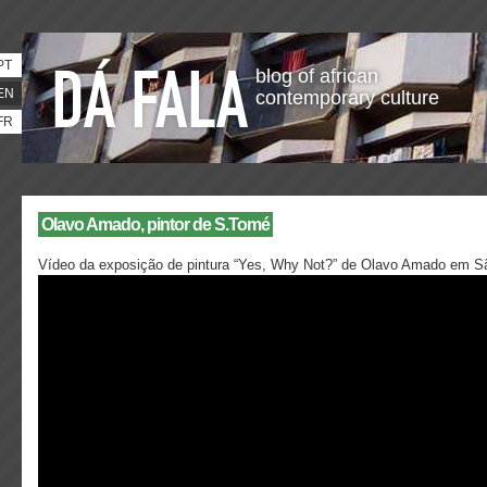
PT
blog of african
EN
contemporary culture
FR
Olavo Amado, pintor de S.Tomé
Vídeo da exposição de pintura “Yes, Why Not?” de Olavo Amado em S