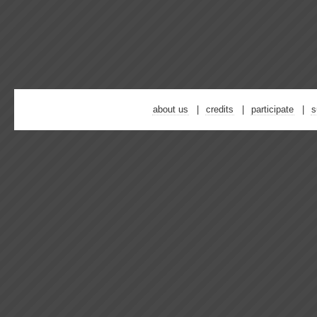
about us
credits
participate
s