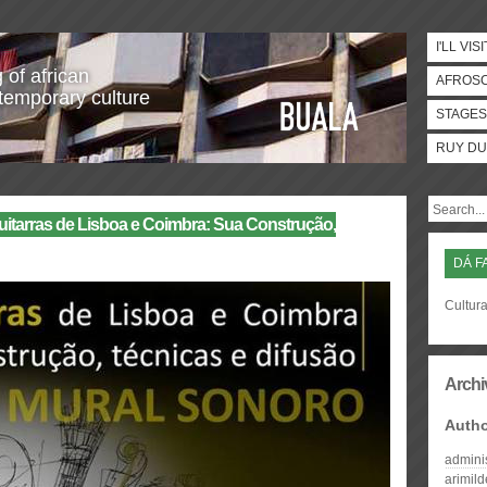
I'LL VISI
 of african
AFROS
temporary culture
STAGES
RUY DU
itarras de Lisboa e Coimbra: Sua Construção,
DÁ F
Cultura
Archi
Auth
admini
arimil