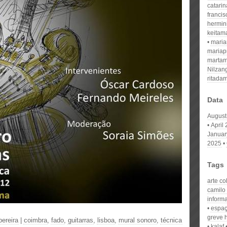
catari
franci
hermin
keitam
mari
mariap
martam
Nilzan
ritada
Data
August
April
Januar
2025
Tags
arte co
camilo
informa
espaç
greve
pereira
|
coimbra
,
fado
,
guitarras
,
lisboa
,
mural sonoro
,
técnica
kalaf