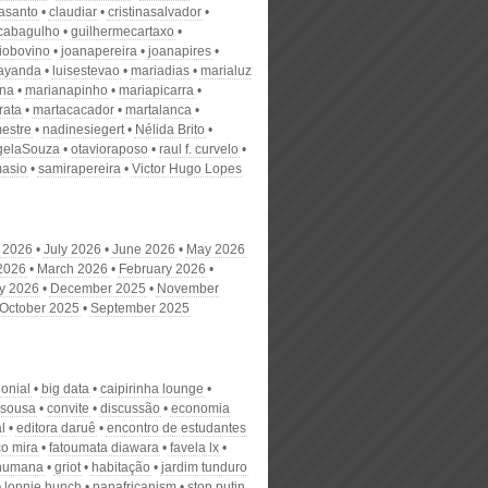
nasanto
claudiar
cristinasalvador
scabagulho
guilhermecartaxo
iobovino
joanapereira
joanapires
ayanda
luisestevao
mariadias
marialuz
ana
marianapinho
mariapicarra
rata
martacacador
martalanca
estre
nadinesiegert
Nélida Brito
gelaSouza
otavioraposo
raul f. curvelo
masio
samirapereira
Victor Hugo Lopes
 2026
July 2026
June 2026
May 2026
 2026
March 2026
February 2026
y 2026
December 2025
November
October 2025
September 2025
lonial
big data
caipirinha lounge
 sousa
convite
discussão
economia
l
editora daruê
encontro de estudantes
o mira
fatoumata diawara
favela lx
 humana
griot
habitação
jardim tunduro
lonnie bunch
panafricanism
stop putin