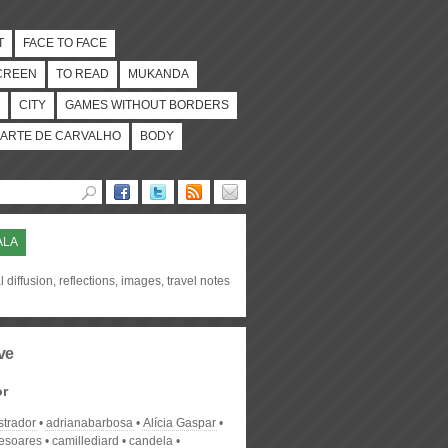
T
FACE TO FACE
CREEN
TO READ
MUKANDA
CITY
GAMES WITHOUT BORDERS
ARTE DE CARVALHO
BODY
ALA
l diffusion, reflections, images, travel notes
ve
or
strador
adrianabarbosa
Alícia Gaspar
desoares
camillediard
candela