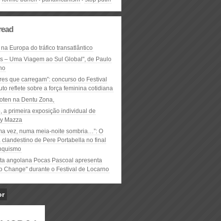
read
 na Europa do tráfico transatlântico
ós – Uma Viagem ao Sul Global", de Paulo
ho
res que carregam”: concurso do Festival
to reflete sobre a força feminina cotidiana
oten na Dentu Zona,
, a primeira exposição individual de
y Mazza
ma vez, numa meia-noite sombria…”: O
clandestino de Pere Portabella no final
nquismo
ta angolana Pocas Pascoal apresenta
to Change" durante o Festival de Locarno
or