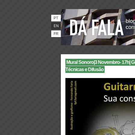
PT
blog
EN
con
FR
Mural Sonoro|3 Novembro- 17h| Gu
Técnicas e Difusão