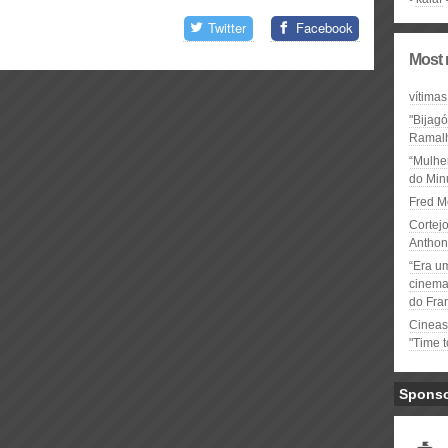
Twitter
Facebook
Most 
vítimas
"Bijag
Ramal
“Mulhe
do Minu
Fred M
Cortejo
Anthon
“Era u
cinema 
do Fra
Cineas
"Time 
Spons