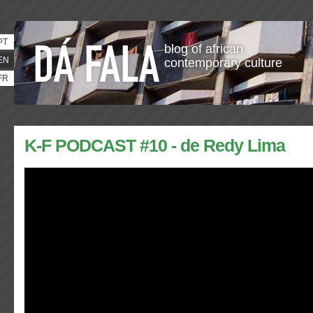
PT
blog of african
EN
contemporary culture
FR
K-F PODCAST #10 - de Redy Lima