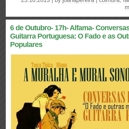
25.10.2013 | by
joanapereira
|
coimbra
,
fa
m
6 de Outubro- 17h- Alfama- Conversas
Guitarra Portuguesa: O Fado e as Ou
Populares