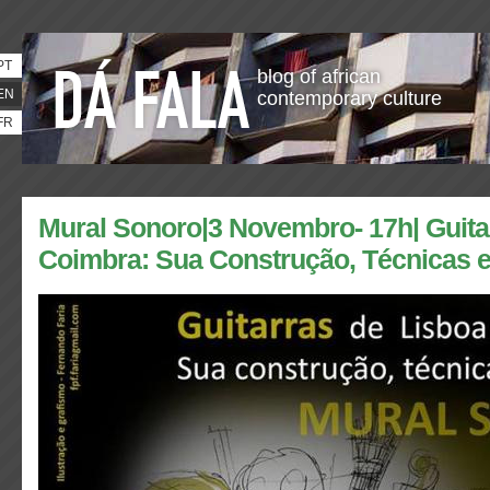
PT
blog of african
EN
contemporary culture
FR
Mural Sonoro|3 Novembro- 17h| Guita
Coimbra: Sua Construção, Técnicas e