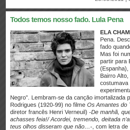
Todos temos nosso fado. Lula Pena
ELA CHAM
Pena. Desco
fado quando
Mas foi num
partir para
(Espanha),
Bairro Alto
costumava 
experimenta
Negro”. Lembram-se da canção imortalizada p
Rodrigues (1920-99) no filme
Os Amantes do 
diretor francês Henri Verneuil) -
De manhã, qu
achasses feia!/ Acordei, tremendo, deitada n’a
teus olhos disseram que não…
-, com letra d