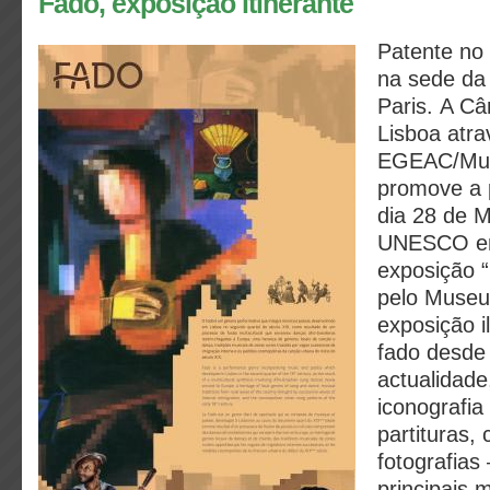
Fado, exposição itinerante
Patente no
na sede d
Paris.
A Câ
Lisboa atra
EGEAC/Mus
promove a p
dia 28 de 
UNESCO em
exposição 
pelo Museu
exposição il
fado desde
actualidade
iconografia
partituras, 
fotografias 
principais 