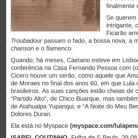
finalmente 
Se querem 
intrigante,
Ficarão arr
Troubadour
passam o fado, a bossa nova, a m
chanson
e o flamenco.
Quando, há meses, Caetano esteve em Lisbo
conferência na Casa Fernando Pessoa com (o
Cicero houve um serão, como aquele que Amáli
de Moraes no final dos anos 60, em que Lula 
brasileiros. As suas canções estão cheias de c
“Partido Alto”, de Chico Buarque, mas també
de Atahualpa Yupanqui, e “A Noite do Meu Be
Dolores Duran.
Ela está no Myspace
(myspace.com/lulapen
ISABEL COUTINHO
, Folha de S.Paulo, 29.0