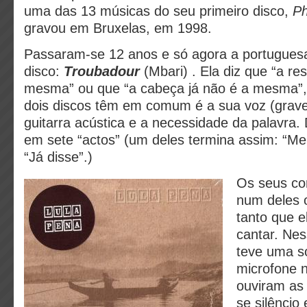
uma das 13 músicas do seu primeiro disco,
P
gravou em Bruxelas, em 1998.
Passaram-se 12 anos e só agora a portuguesa
disco:
Troubadour
(Mbari) . Ela diz que “a re
mesma” ou que “a cabeça já não é a mesma”,
dois discos têm em comum é a sua voz (grave 
guitarra acústica e a necessidade da palavra. 
em sete “actos” (um deles termina assim: “Me
“Já disse”.)
Os seus co
num deles 
tanto que e
cantar. Ne
teve uma s
microfone n
ouviram as 
se silêncio 