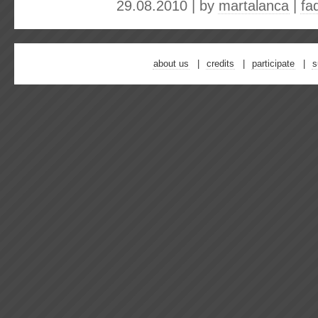
29.08.2010 | by
martalanca
|
fa
about us
credits
participate
s