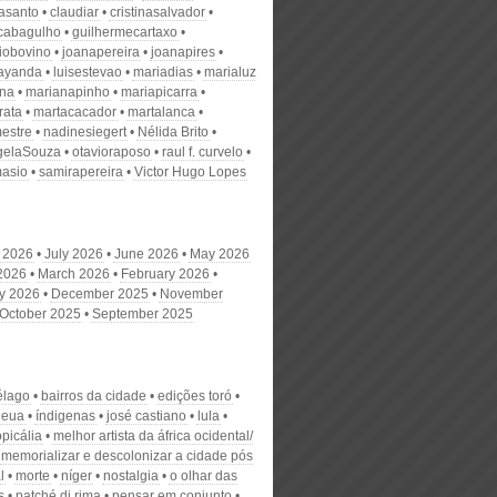
nasanto
claudiar
cristinasalvador
scabagulho
guilhermecartaxo
iobovino
joanapereira
joanapires
ayanda
luisestevao
mariadias
marialuz
ana
marianapinho
mariapicarra
rata
martacacador
martalanca
estre
nadinesiegert
Nélida Brito
gelaSouza
otavioraposo
raul f. curvelo
masio
samirapereira
Victor Hugo Lopes
 2026
July 2026
June 2026
May 2026
 2026
March 2026
February 2026
y 2026
December 2025
November
October 2025
September 2025
élago
bairros da cidade
edições toró
eua
índigenas
josé castiano
lula
opicália
melhor artista da áfrica ocidental/
memorializar e descolonizar a cidade pós
l
morte
níger
nostalgia
o olhar das
s
patché di rima
pensar em conjunto