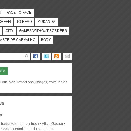
T
FACE TO FACE
CREEN
TO READ
MUKANDA
CITY
GAMES WITHOUT BORDERS
ARTE DE CARVALHO
BODY
ALA
l diffusion, reflections, images, travel notes
ve
or
strador
adrianabarbosa
Alícia Gaspar
desoares
camillediard
candela