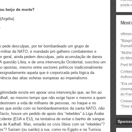
poeta
 ou beijo de morte?
Argélia)
Most 
e
vítimas
"Bijag
 pede desculpas, por ter bombardeado um grupo de
Ramal
ça militar da NATO, e mandado pró galheiro combatentes e
“Mulhe
, em geral, ainda pedem desculpas, pela acumulação de danos
do Minu
l. A questão Líbia, e de uma intervenção Ocidental, suscitou um
Fred M
o opostas, mesmo entre sectores políticos tradicionalmente
Cortejo
designadamente aquela que é corporizada pela lógica da
Anthon
ência das altas esferas europeias ao imperialismo
“Era u
cinema 
egitimidade existe em apoiar uma intervenção que, ao fim ao
do Fra
adhafi, ao mesmo tempo que não exige fazer o mesmo a quem
Cineas
 destroem a vida de milhares de pessoas, no Iraque e no
"Time 
ueles que estão com os bombardeamentos da santa NATO, não
acto, houve um pedido de apoio dos “rebeldes” à Liga Árabe
cidente (EUA e EU), na tentativa de evitar o banho de sangue
Spons
ra de Kadhafi. Mas, estarão os civis líbios com os “rebeldes”?
es”? Saíram (ou sairão) à rua, como no Egipto e na Tunísia