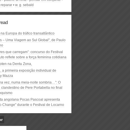
reparar
w. g. sebald
read
 na Europa do tráfico transatlântico
ós – Uma Viagem ao Sul Global", de Paulo
ho
res que carregam”: concurso do Festival
to reflete sobre a força feminina cotidiana
oten na Dentu Zona,
, a primeira exposição individual de
y Mazza
ma vez, numa meia-noite sombria…”: O
clandestino de Pere Portabella no final
nquismo
ta angolana Pocas Pascoal apresenta
to Change" durante o Festival de Locarno
or