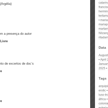
catari
Argélia)
franci
hermin
keitam
mari
mariap
martam
Nilzan
om a presença do autor
ritada
 Livre
Data
August
April
to de excertos de doc’s
Januar
2025
re
Tags
arquip
erotic
luso-tr
áfrica
re
colonia
estrela