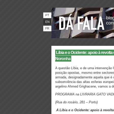
PT
blog
EN
con
FR
Líbia e o Ocidente: apoio à revolta
Noronha
A questão Líbia, e de uma intervenção
posição opostas, mesmo entre sectores 
armada, designadamente aquela que é c
subserviência das altas esferas europe
argelino Ahmed Grighacene, vamos a
PROGRAMA na LIVRARIA GATO VAD
(Rua do rosário, 281 – Porto)
A Líbia e o Ocidente: apoio à revolt