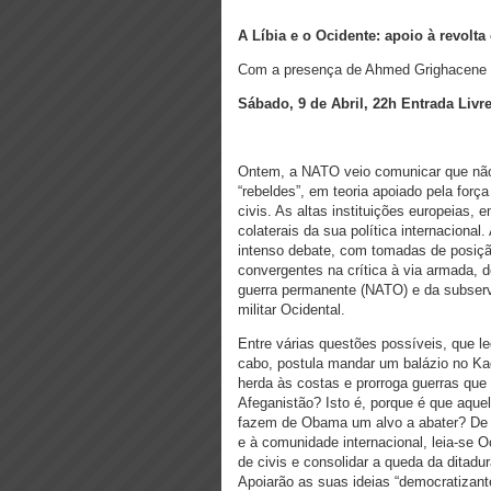
A Líbia e o Ocidente: apoio à revolta
Com a presença de Ahmed Grighacene (
Sábado, 9 de Abril, 22h
Entrada Livr
Ontem, a NATO veio comunicar que não
“rebeldes”, em teoria apoiado pela for
civis. As altas instituições europeias
colaterais da sua política internaciona
intenso debate, com tomadas de posiçã
convergentes na crítica à via armada, 
guerra permanente (NATO) e da subservi
militar Ocidental.
Entre várias questões possíveis, que l
cabo, postula mandar um balázio no K
herda às costas e prorroga guerras que
Afeganistão? Isto é, porque é que aq
fazem de Obama um alvo a abater? De f
e à comunidade internacional, leia-se O
de civis e consolidar a queda da ditadu
Apoiarão as suas ideias “democratizant