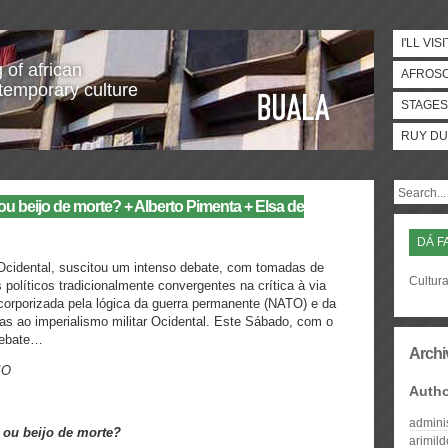
I'LL VISI
 of african
AFROS
temporary culture
STAGES
RUY DU
 ou beijo de morte? + Alberto Pimenta + Elsa de
DÁ F
 Ocidental, suscitou um intenso debate, com tomadas de
Cultura
políticos tradicionalmente convergentes na crítica à via
orporizada pela lógica da guerra permanente (NATO) e da
ias ao imperialismo militar Ocidental. Este Sábado, com o
 debate…
Archi
IO
Auth
admini
a ou beijo de morte?
arimil