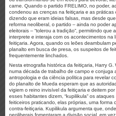
carne. Quando o partido FRELIMO, no poder, ad
condenou as crenças na feitiçaria e as práticas d
dizendo que eram ideias falsas, mas desde qu
reforma neoliberal, o partido – ainda no poder ap
eleitorais – “tolerou a tradição”, permitindo que 
interprete e interaja com os acontecimentos na
feitiçaria. Agora, quando os leões deambulam p
planalto em busca de presa, os suspeitos de feit
frequentemente linchados.
Nesta etnografia histórica da feitiçaria, Harry G
numa década de trabalho de campo e conjuga a
antropologia e da ciência política para revelar 
do planalto de Mueda esperam que as autorida
vigiem o reino invisível da feitiçaria e deitem po
esses habitantes dizem, “kupilikula” os ataques
feiticeiros praticando, elas próprias, uma forma 
contra-feitiçaria. Kupilikula argumenta que, onde
neoliberais fomentaram a divisão social, em ve