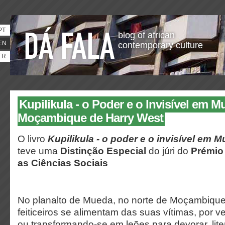
PT
blog of african
EN
contemporary culture
FR
Kupilikula - o Poder e o Invisível em M
Moçambique de Harry West
O livro
Kupilikula - o poder e o invisível em
teve uma
Distinção Especial
do júri do
Prémio
as Ciências Sociais
No planalto de Mueda, no norte de Moçambique,
feiticeiros se alimentam das suas vítimas, por v
ou transformando-se em leões para devorar, lite