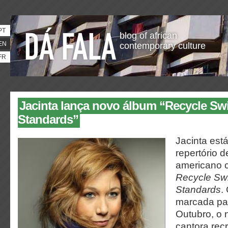
PT
blog of african
EN
contemporary culture
FR
Jacinta lança novo álbum “Recycle Sw
Standards”
Jacinta est
repertório 
americano 
Recycle Sw
Standards
.
marcada par
Outubro, o 
cantora rec