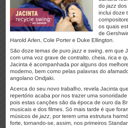
do
jazz
dos 
inclui doze
compositore
os quais e
de Gershwi
Harold Arlen, Cole Porter e Duke Ellington.
São doze temas de puro
jazz
e
swing
, em que J
com uma voz grave de contralto, cheia, rica e q
Jacinta é acompanhada por alguns dos melhor
moderno, bem como pelas palavras do afamado 
angolano Ondjaki.
Acerca do seu novo trabalho, revela Jacinta qu
repertório acaba por nos trazer uma sonoridade 
pois estas canções são da época de ouro da B
musicais e dos filmes. Só mais tarde é que for
músicos de
jazz
, por terem uma estrutura harm
forte, tornando-se, assim, nos primeiros Standa