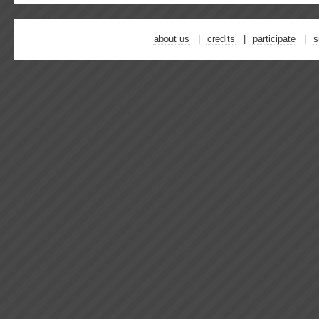
about us
credits
participate
s