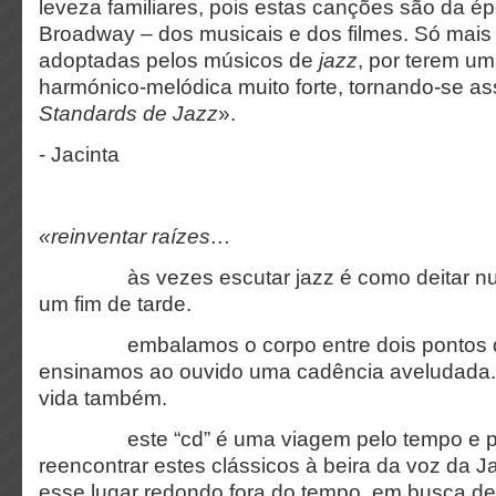
leveza familiares, pois estas canções são da é
Broadway – dos musicais e dos filmes. Só mais
adoptadas pelos músicos de
jazz
, por terem um
harmónico-melódica muito forte, tornando-se as
Standards de Jazz
».
- Jacinta
«reinventar raízes…
às vezes escutar jazz é como deitar num
um fim de tarde.
embalamos o corpo entre dois pontos d
ensinamos ao ouvido uma cadência aveludada
vida também.
este “cd” é uma viagem pelo tempo e pe
reencontrar estes clássicos à beira da voz da Jac
esse lugar redondo fora do tempo. em busca de