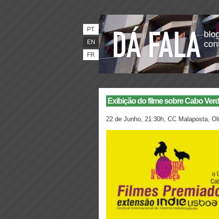
PT
blog
EN
con
FR
Exibição do filme sobre Cabo Ver
22 de Junho, 21.30h, CC Malaposta, Ol