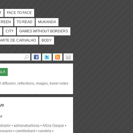
T
FACE TO FACE
CREEN
TO READ
MUKANDA
CITY
GAMES WITHOUT BORDERS
ARTE DE CARVALHO
BODY
ALA
l diffusion, reflections, images, travel notes
ve
or
strador
adrianabarbosa
Alícia Gaspar
desoares
camillediard
candela