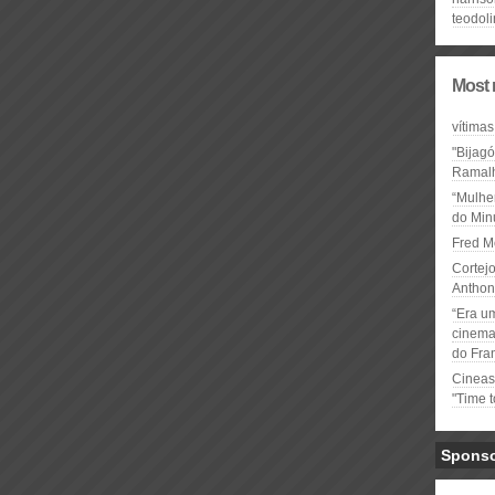
teodol
Most 
vítimas
"Bijag
Ramal
“Mulhe
do Minu
Fred M
Cortejo
Anthon
“Era u
cinema 
do Fra
Cineas
"Time 
Spons