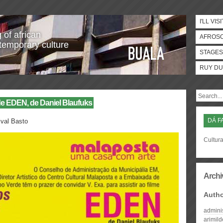
I'LL VISI
 of african
AFROS
temporary culture
STAGES
RUY DU
de EDEN, de Daniel Blaufuks
DÁ F
ival Basto
Cultura
Archi
Auth
admini
arimil