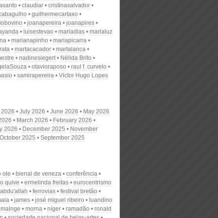
nasanto
claudiar
cristinasalvador
scabagulho
guilhermecartaxo
iobovino
joanapereira
joanapires
ayanda
luisestevao
mariadias
marialuz
ana
marianapinho
mariapicarra
rata
martacacador
martalanca
estre
nadinesiegert
Nélida Brito
gelaSouza
otavioraposo
raul f. curvelo
masio
samirapereira
Victor Hugo Lopes
 2026
July 2026
June 2026
May 2026
 2026
March 2026
February 2026
y 2026
December 2025
November
October 2025
September 2025
 ole
bienal de veneza
conferência
o quive
ermelinda freitas
eurocentrismo
 abdu'allah
ferrovias
festival bretão
aia
james
josé miguel ribeiro
luandino
malnge
morna
níger
ramadão
ronald
on
sociedade nacional de belas-artes