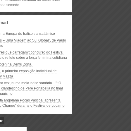
inda semedo
read
 na Europa do tráfico transatlântico
ós – Uma Viagem ao Sul Global", de Paulo
ho
res que carregam”: concurso do Festival
to reflete sobre a força feminina cotidiana
oten na Dentu Zona,
, a primeira exposição individual de
y Mazza
ma vez, numa meia-noite sombria…”: O
clandestino de Pere Portabella no final
nquismo
ta angolana Pocas Pascoal apresenta
to Change" durante o Festival de Locarno
or