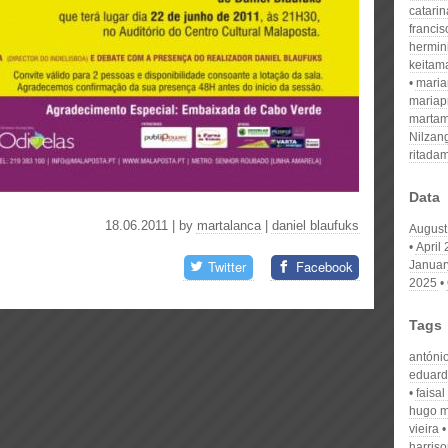
catari
franci
hermin
keitam
mari
mariap
martam
Nilzan
ritada
Data
18.06.2011 | by
martalanca
|
daniel blaufuks
August
April
Twitter
Facebook
Januar
2025
Tags
antónio
eduard
faisal
hugo m
vieira
harris