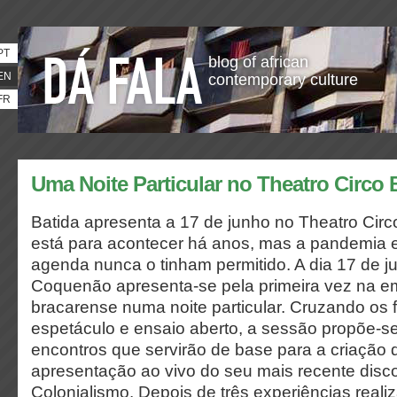
PT
blog of african
EN
contemporary culture
FR
Uma Noite Particular no Theatro Circo 
Batida apresenta a 17 de junho no Theatro Circo
está para acontecer há anos, mas a pandemia 
agenda nunca o tinham permitido. A dia 17 de j
Coquenão apresenta-se pela primeira vez na e
bracarense numa noite particular. Cruzando os 
espetáculo e ensaio aberto, a sessão propõe-se 
encontros que servirão de base para a criação d
apresentação ao vivo do seu mais recente disc
Colonialismo. Depois de três experiências real