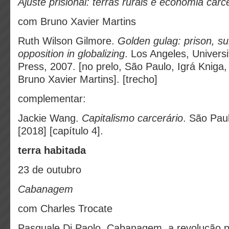
Ajuste prisional: terras rurais e economia carc
com Bruno Xavier Martins
Ruth Wilson Gilmore.
Golden gulag: prison, sur
opposition in globalizing
.
Los Angeles, Universit
Press, 2007. [no prelo, São Paulo, Igrá Kniga
Bruno Xavier Martins]. [trecho]
complementar:
Jackie Wang.
Capitalismo carcerário
. São Pau
[2018] [capítulo 4].
terra habitada
23 de outubro
Cabanagem
com Charles Trocate
Pasquale Di Paolo. Cabanagem, a revolução p