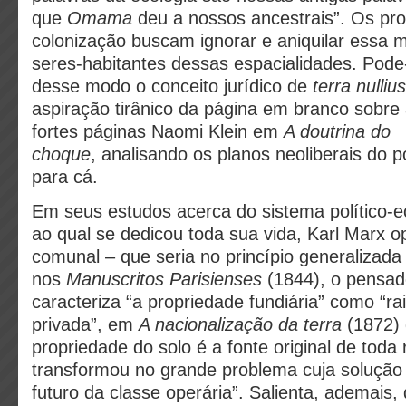
que
Omama
deu a nossos ancestrais”. Os pr
colonização buscam ignorar e aniquilar essa mu
seres-habitantes dessas espacialidades. Pod
desse modo o conceito jurídico de
terra nullius
aspiração tirânico da página em branco sobre
fortes páginas Naomi Klein em
A doutrina do
choque
,
analisando
os planos neoliberais do 
para cá.
Em seus estudos acerca do sistema político-e
ao qual se dedicou toda sua vida, Karl Marx o
comunal – que seria no princípio generalizada 
nos
Manuscritos Parisienses
(1844), o pensa
caracteriza “a propriedade fundiária” como “ra
privada”, em
A nacionalização da terra
(1872) 
propriedade do solo é a fonte original de toda 
transformou no grande problema cuja solução 
futuro da classe operária”. Salienta, ademais, 