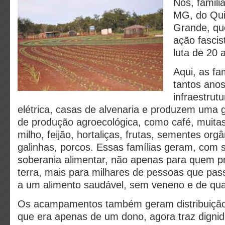
Nós, famili
MG, do Qu
Grande, qu
ação fascis
luta de 20 
Aqui, as fa
tantos ano
infraestrut
elétrica, casas de alvenaria e produzem uma 
de produção agroecológica, como café, muita
milho, feijão, hortaliças, frutas, sementes org
galinhas, porcos. Essas famílias geram, com s
soberania alimentar, não apenas para quem p
terra, mais para milhares de pessoas que pas
a um alimento saudável, sem veneno e de qua
Os acampamentos também geram distribuição 
que era apenas de um dono, agora traz digni