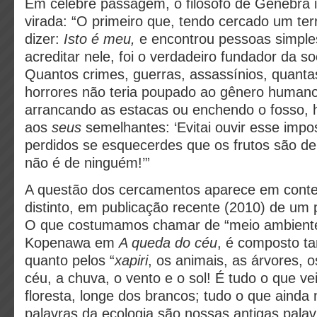
Em célebre passagem, o filósofo de Genebra 
virada: “O primeiro que, tendo cercado um ter
dizer:
Isto é meu,
e encontrou pessoas simples
acreditar nele, foi o verdadeiro fundador da soc
Quantos crimes, guerras, assassínios, quanta
horrores não teria poupado ao gênero humano
arrancando as estacas ou enchendo o fosso, 
aos
seus
semelhantes: ‘Evitai ouvir esse impos
perdidos se esquecerdes que os frutos são de
não é de ninguém!’”
A questão dos cercamentos aparece em conte
distinto, em publicação recente (2010) de um
O que costumamos chamar de “meio ambiente”
Kopenawa em
A queda do céu
, é composto t
quanto pelos “
xapiri
, os animais, as árvores, o
céu, a chuva, o vento e o sol! É tudo o que vei
floresta, longe dos brancos; tudo o que ainda
palavras da ecologia são nossas antigas palav