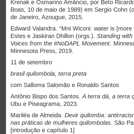
Krenak e Osmarino Amâncio, por Beto Ricardo 
Boas, 10 de maio de 1989) em Sergio Cohn (
de Janeiro, Azougue, 2015.
Edward Valandra. “Mni Wiconi: water is [more t
Estes e Jaskiran Dhillon (orgs.).
Standing with
Voices from the #NoDAPL Movement
. Minneso
Minnesota Press, 2019.
11 de setembro
brasil quilombola, terra preta
com Salloma Salomão e Ronaldo Santos
Antônio Bispo dos Santos.
A terra dá, a terra 
Ubu e Piseagrama, 2023.
Mariléa de Almeida.
Devir quilomba: antirracism
nas práticas de mulheres quilombolas.
São Pa
[introdução e capítulo 1]