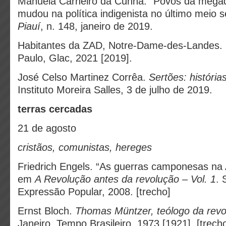
Manuela Carneiro da Cunha. “Povos da megad
mudou na política indigenista no último meio s
Piauí
, n. 148, janeiro de 2019.
Habitantes da ZAD, Notre-Dame-des-Landes.
Paulo, Glac, 2021 [2019].
José Celso Martinez Corrêa.
Sertões: históri
Instituto Moreira Salles, 3 de julho de 2019.
terras cercadas
21 de agosto
cristãos, comunistas, hereges
Friedrich Engels. “As guerras camponesas na
em
A Revolução antes da revolução – Vol. 1
. 
Expressão Popular, 2008. [trecho]
Ernst Bloch.
Thomas Müntzer, teólogo da revo
Janeiro, Tempo Brasileiro, 1973 [1921]. [trech