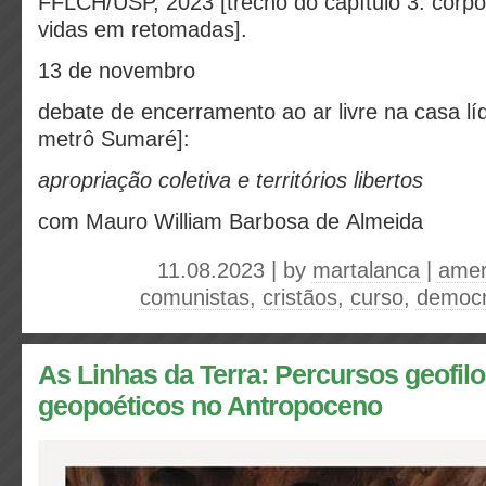
FFLCH/USP, 2023 [trecho do capítulo 3: corpo
vidas em retomadas].
13 de novembro
debate de encerramento ao ar livre na casa lí
metrô Sumaré]:
apropriação coletiva e territórios libertos
com Mauro William Barbosa de Almeida
11.08.2023 | by
martalanca
|
amer
comunistas
,
cristãos
,
curso
,
democr
As Linhas da Terra: Percursos geofilo
geopoéticos no Antropoceno