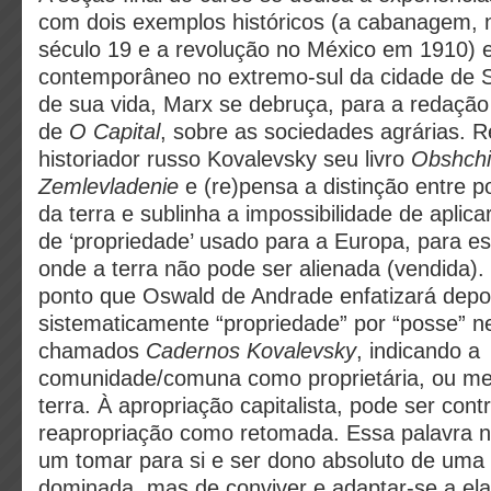
com dois exemplos históricos (a cabanagem, n
século 19 e a revolução no México em 1910) 
contemporâneo no extremo-sul da cidade de S
de sua vida, Marx se debruça, para a redaçã
de
O
Capital
, sobre as sociedades agrárias. 
historiador russo Kovalevsky seu livro
Obshch
Zemlevladenie
e (re)pensa a distinção entre 
da terra e sublinha a impossibilidade de apli
de ‘propriedade’ usado para a Europa, para e
onde a terra não pode ser alienada (vendida)
ponto que Oswald de Andrade enfatizará depo
sistematicamente “propriedade” por “posse” n
chamados
Cadernos Kovalevsky
, indicando a
comunidade/comuna como proprietária, ou mel
terra. À apropriação capitalista, pode ser cont
reapropriação como retomada. Essa palavra nã
um tomar para si e ser dono absoluto de uma 
dominada, mas de conviver e adaptar-se a el