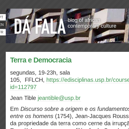
PT
blog of african
EN
contemporary culture
FR
Terra e Democracia
segundas, 19-23h,
sala
105,
FFLCH,
https://edisciplinas.usp.br/cour
id=112797
Jean Tible
jeantible@usp.br
Em
Discurso sobre a origem
e
os fundamento
entre os homens
(1754), Jean-Jacques Rousse
da propriedade da terra como cerne da irrupç