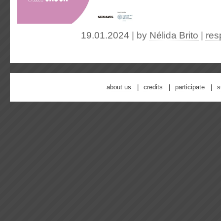
19.01.2024 | by
Nélida Brito
|
res
about us
credits
participate
s