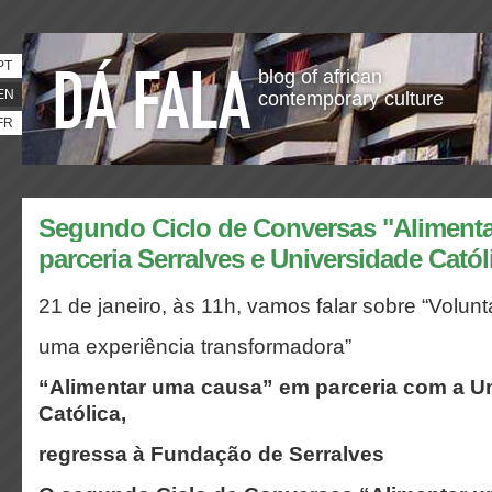
PT
blog of african
EN
contemporary culture
FR
Segundo Ciclo de Conversas "Alimenta
parceria Serralves e Universidade Catól
21 de janeiro, às 11h, vamos falar sobre “Volunta
uma experiência transformadora”
“Alimentar uma causa” em parceria com a U
Católica,
regressa à Fundação de Serralves