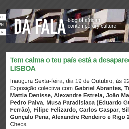
PT
blog of african
EN
contemporary culture
FR
Tem calma o teu país está a desapare
LISBOA
Inaugura Sexta-feira, dia 19 de Outubro, às 2
Exposição colectiva com
Gabriel Abrantes, T
Mattia Denisse, Alexandre Estrela, João 
Pedro Paiva, Musa Paradisiaca (Eduardo G
Ferrão), Filipe Felizardo, Carlos Gaspar, Sí
Gonçalo Pena, Alexandre Rendeiro e Rigo 
Checa