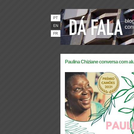
PT
blog
EN
con
FR
Paulina Chiziane conversa com a