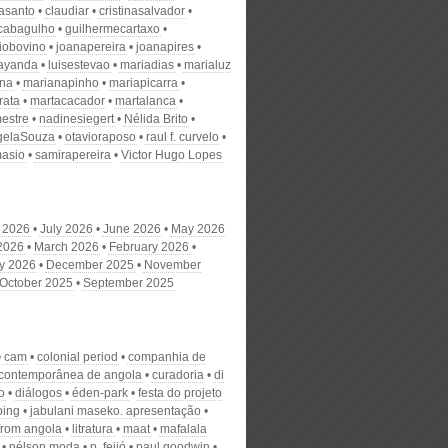
nasanto
claudiar
cristinasalvador
scabagulho
guilhermecartaxo
iobovino
joanapereira
joanapires
ayanda
luisestevao
mariadias
marialuz
ana
marianapinho
mariapicarra
rata
martacacador
martalanca
estre
nadinesiegert
Nélida Brito
gelaSouza
otavioraposo
raul f. curvelo
masio
samirapereira
Victor Hugo Lopes
 2026
July 2026
June 2026
May 2026
 2026
March 2026
February 2026
y 2026
December 2025
November
October 2025
September 2025
cam
colonial period
companhia de
contemporânea de angola
curadoria
di
o
diálogos
éden-park
festa do projeto
ping
jabulani maseko. apresentação
 from angola
litratura
maat
mafalala
nélson moda
p. feijó
paul goodwin