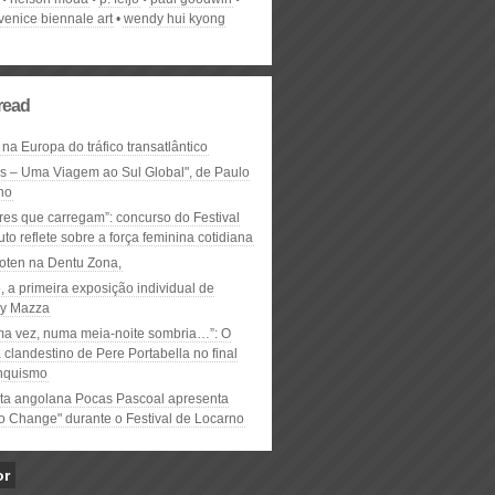
venice biennale art
wendy hui kyong
read
 na Europa do tráfico transatlântico
ós – Uma Viagem ao Sul Global", de Paulo
ho
res que carregam”: concurso do Festival
to reflete sobre a força feminina cotidiana
oten na Dentu Zona,
, a primeira exposição individual de
y Mazza
ma vez, numa meia-noite sombria…”: O
clandestino de Pere Portabella no final
nquismo
ta angolana Pocas Pascoal apresenta
to Change" durante o Festival de Locarno
or