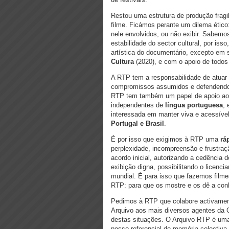
Restou uma estrutura de produção fragi
filme. Ficámos perante um dilema ético: 
nele envolvidos, ou não exibir. Sabemos
estabilidade do sector cultural, por iss
artística do documentário, excepto em s
Cultura
(2020), e com o apoio de todos 
A RTP tem a responsabilidade de atuar
compromissos assumidos e defendendo o
RTP tem também um papel de apoio ao se
independentes de
língua portuguesa
, 
interessada em manter viva e acessível
Portugal e Brasil
.
É por isso que exigimos à RTP uma
rá
perplexidade, incompreensão e frustra
acordo inicial, autorizando a cedência 
exibição digna, possibilitando o licenci
mundial. É para isso que fazemos film
RTP: para que os mostre e os dê a con
Pedimos à RTP que colabore activamen
Arquivo aos mais diversos agentes da C
destas situações. O Arquivo RTP é uma
nosso referencial de memória colectiva