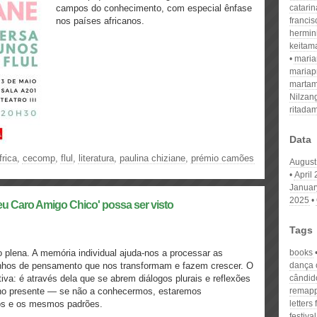
campos do conhecimento, com especial ênfase
catari
nos países africanos.
franci
hermin
keitam
mari
mariap
martam
Nilzan
ritada
Data
frica
,
cecomp
,
flul
,
literatura
,
paulina chiziane
,
prémio camões
August
April
Januar
2025
u Caro Amigo Chico' possa ser visto
Tags
o plena. A memória individual ajuda-nos a processar as
books
inhos de pensamento que nos transformam e fazem crescer. O
dança 
a: é através dela que se abrem diálogos plurais e reflexões
cândid
 no presente — se não a conhecermos, estaremos
remap
ros e os mesmos padrões.
letters
festival