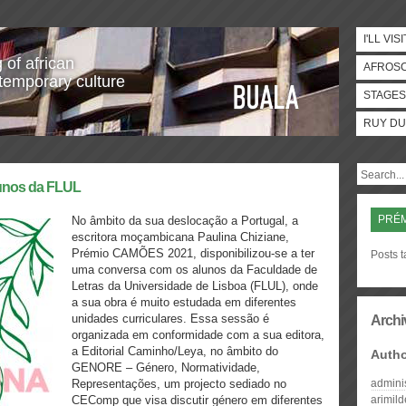
I'LL VISI
 of african
AFROS
temporary culture
STAGES
RUY DU
lunos da FLUL
PRÉ
No âmbito da sua deslocação a Portugal, a
escritora moçambicana Paulina Chiziane,
Prémio CAMÕES 2021, disponibilizou-se a ter
Posts 
uma conversa com os alunos da Faculdade de
Letras da Universidade de Lisboa (FLUL), onde
a sua obra é muito estudada em diferentes
unidades curriculares. Essa sessão é
Archi
organizada em conformidade com a sua editora,
a Editorial Caminho/Leya, no âmbito do
Auth
GENORE – Género, Normatividade,
Representações, um projecto sediado no
admini
CEComp que visa discutir género em diferentes
arimil