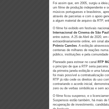
Foi assim que, em 2005, surgiu a ideia
um filme de produção independente e se
músicos portugueses e brasileiros, apres
através de parcerias e com o apoio gen
a algum material de arquivo da RTP, ent
O filme foi exibido em festivais nacion
Internacional de Cinema de São Pau
entre outros. A 25 de Abril de 2020, em
extraordinariamente online, em sinal abe
Prémio Camões
. A exibição atravesso
centenas de milhares de reações numa 
público, instituições e pela comunidade 
Planeado para estrear no canal
RTP Mú
o princípio de que a RTP seria parceira
da primeira janela exibição e uma futu
foi mais possível a contratualização c
RTP já não cede os direitos do uso come
contrariando o acordo inicial, demonst
zero ou de verbas simbólicas e sem aco
O filme ficou suspenso, e o licenciamen
Suspensos estão também, há mais de 9 
recuperação de investimento, candidatur
de festivais.