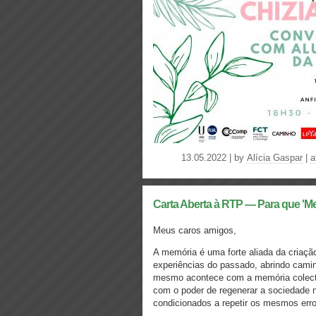
13.05.2022 | by
Alícia Gaspar
|
a
Carta Aberta à RTP — Para que 'Me
Meus caros amigos,
A memória é uma forte aliada da criaçã
experiências do passado, abrindo cam
mesmo acontece com a memória colectiv
com o poder de regenerar a sociedade
condicionados a repetir os mesmos er