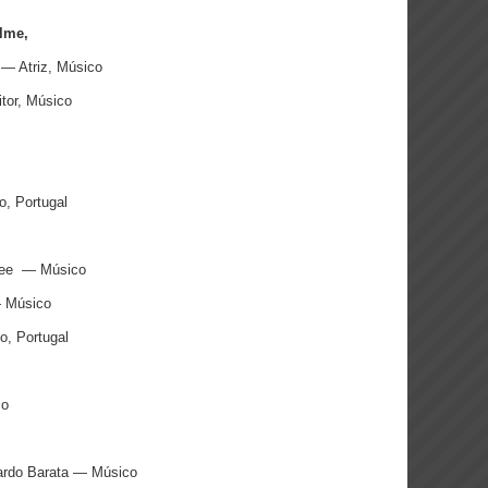
ilme,
— Atriz, Músico
tor, Músico
o, Portugal
ffee — Músico
— Músico
o, Portugal
co
nardo Barata — Músico