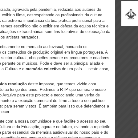
lizada, agravada pela pandemia, reduzida aos autores do
exibir o filme, desrespeitando os profissionais da cultura
 da extrema importância da boa prática profissional para a
o, temos escolhido não o exibir em defesa da equipa técnica e
ituações extraordinárias sem fins lucrativos de celebração da
os artistas retratados.
 eticamente no mercado audiovisual, honrando os
s conteúdos de produção original em língua portuguesa. A
ctor cultural, obrigações perante os produtores e criadores
e perante os músicos. Pode e deve ser a principal aliada e
 a Cultura e a
memória colectiva
de um país — neste caso,
pida resolução
deste impasse, que temos vivido com
ção ao longo dos anos. Pedimos à RTP que cumpra o nosso
do Arquivo para este projecto e negociando uma verba de
amento e a exibição comercial do filme a todo o seu público
es: para serem vistos. É também para isso que defendemos a
hecer.
te com a nossa comunidade e que facilite o acesso ao seu
ultura e da Educação, agora e no futuro, evitando a repetição
 parte essencial da memória audiovisual do nosso país e do
, permitindo-nos manter vivo o diálogo sobre democracia,