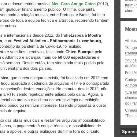
 para o documentário musical
Meu Caro Amigo Chico
(2012),
turim
m qualquer financiamento público. O filme, que junta
chun
entando a relação musical entre Portugal e Brasil, foi feito
eroso de toda a equipa técnica e artística, recorrendo também
re outros.
Most 
ais e internacionais desde 2012, do
IndieLisboa
à
Mostra
lo
, e ao
Festival Atlântico - Philharmonie Luxembourg
,
vítimas
 contexto da pandemia de Covid-19, foi exibido
"Bijag
rto e sem fins lucrativos, felicitando
Chico Buarque
pelo
Ramal
u o Atlântico e alcançou mais de
60 000 espectadores
e
“Mulhe
só semana. Desde então, tem sido ainda mais pedido pelo
do Minu
universitária dos dois países.
Fred M
sica
, que nunca chegou a existir, foi finalizado em 2012 com
Cortejo
: ficou acordada a cedência de arquivos RTP e a contrapartida
Anthon
ra negociação destas condições. No entanto, desde 2012, não
“Era u
om a RTP, sendo repetidamente adiada pelo canal. Agora, a
cinema 
rcial do arquivo e abdicou do seu privilégio de exibição,
do Fra
rando pouco ou nenhum interesse, fazendo propostas a custo
Cineas
rdo de arquivo.
"Time 
to das obras musicais e restantes arquivos impossibilitado.
anos, o pagamento à equipa técnica, a possibilidade de
as a apoios, e outras exibições do filme fora do circuito
Spons