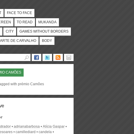
T
FACE TO FACE
CREEN
TO READ
MUKANDA
CITY
GAMES WITHOUT BORDERS
ARTE DE CARVALHO
BODY
MIO CAMÕES
tagged with prémio Camões
ve
or
strador
adrianabarbosa
Alícia Gaspar
desoares
camillediard
candela