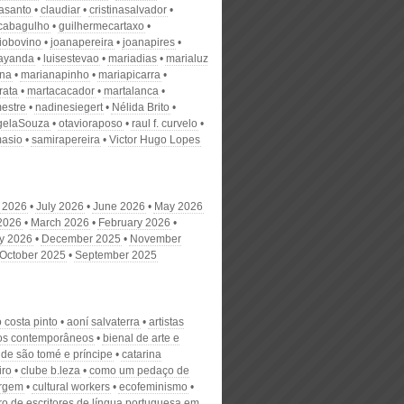
nasanto
claudiar
cristinasalvador
scabagulho
guilhermecartaxo
iobovino
joanapereira
joanapires
ayanda
luisestevao
mariadias
marialuz
ana
marianapinho
mariapicarra
rata
martacacador
martalanca
estre
nadinesiegert
Nélida Brito
gelaSouza
otavioraposo
raul f. curvelo
masio
samirapereira
Victor Hugo Lopes
 2026
July 2026
June 2026
May 2026
 2026
March 2026
February 2026
y 2026
December 2025
November
October 2025
September 2025
 costa pinto
aoní salvaterra
artistas
cos contemporâneos
bienal de arte e
 de são tomé e príncipe
catarina
iro
clube b.leza
como um pedaço de
irgem
cultural workers
ecofeminismo
o de escritores de língua portuguesa em