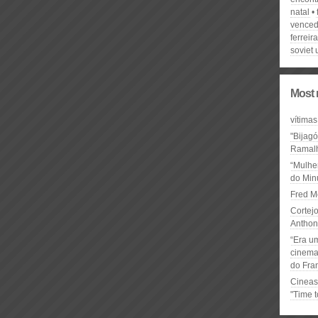
natal
venced
ferreira
soviet 
Most 
vítimas
"Bijag
Ramal
“Mulhe
do Minu
Fred M
Cortejo
Anthon
“Era u
cinema 
do Fra
Cineas
"Time 