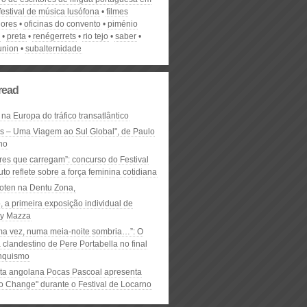
festival de música lusófona
filmes
ores
oficinas do convento
piménio
preta
renégerrets
rio tejo
saber
union
subalternidade
read
 na Europa do tráfico transatlântico
ós – Uma Viagem ao Sul Global", de Paulo
ho
res que carregam”: concurso do Festival
to reflete sobre a força feminina cotidiana
oten na Dentu Zona,
, a primeira exposição individual de
y Mazza
ma vez, numa meia-noite sombria…”: O
clandestino de Pere Portabella no final
nquismo
ta angolana Pocas Pascoal apresenta
to Change" durante o Festival de Locarno