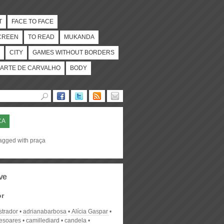
T
FACE TO FACE
CREEN
TO READ
MUKANDA
CITY
GAMES WITHOUT BORDERS
ARTE DE CARVALHO
BODY
ÇA
tagged with praça
ve
or
strador
adrianabarbosa
Alícia Gaspar
desoares
camillediard
candela