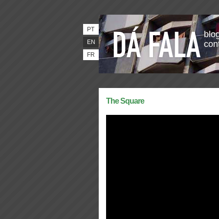
PT
blog
EN
con
FR
The Square