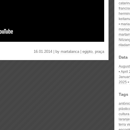
catari
franci
hermin
keitam
mari
mariap
martam
Nilzan
ritada
16.01.2014 | by
martalanca
|
egipto
,
praça
Data
August
April
Januar
2025
Tags
antónio
plásti
cultura
laranje
terra v
encontr