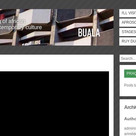
I'LL VISI
 of african
AFROS
temporary culture
STAGES
RUY DU
PRA
Posts 
Archi
Auth
admini
arimil