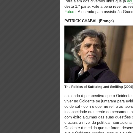
Para além dos diversos links que já
aqu
desta 1.ª parte, vale a pena rever as 
Futuro
. A entrada para assistir às Gran
PATRICK CHABAL (França)
The Politics of Suffering and Smilling (2009
colocado à perspectiva que o Ocidente 
viver no Ocidente se juntaram para evi
ocidental - com o que me refiro às teor
incapacidade crescente do pensamento s
com êxito algumas das suas questões 
cruciais a nível da política internacion
Ocidente à medida que se foram desenv