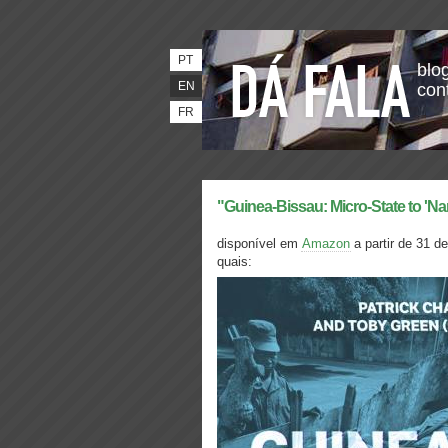
PT
blog
EN
con
FR
"Guinea-Bissau: Micro-State to 'Na
disponível em
Amazon
a partir de 31 d
quais: