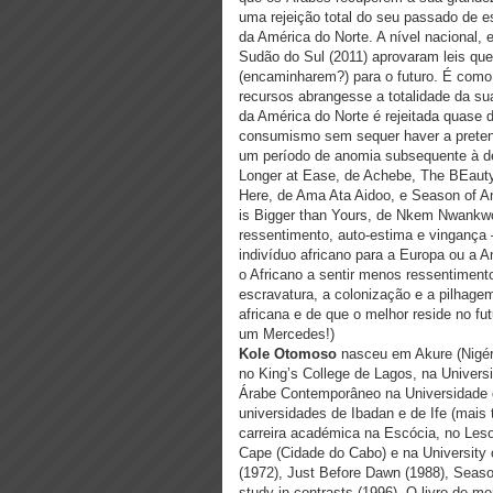
uma rejeição total do seu passado de e
da América do Norte. A nível nacional, e
Sudão do Sul (2011) aprovaram leis q
(encaminharem?) para o futuro. É como 
recursos abrangesse a totalidade da sua
da América do Norte é rejeitada quase 
consumismo sem sequer haver a pretensã
um período de anomia subsequente à d
Longer at Ease, de Achebe, The BEauty
Here, de Ama Ata Aidoo, e Season of 
is Bigger than Yours, de Nkem Nwankw
ressentimento, auto-estima e vingança
indivíduo africano para a Europa ou a 
o Africano a sentir menos ressentiment
escravatura, a colonização e a pilhage
africana e de que o melhor reside no fu
um Mercedes!)
Kole Otomoso
nasceu em Akure (Nigéri
no King’s College de Lagos, na Univers
Árabe Contemporâneo na Universidade d
universidades de Ibadan e de Ife (mai
carreira académica na Escócia, no Lesot
Cape (Cidade do Cabo) e na University
(1972), Just Before Dawn (1988), Seaso
study in contrasts (1996). O livro de m