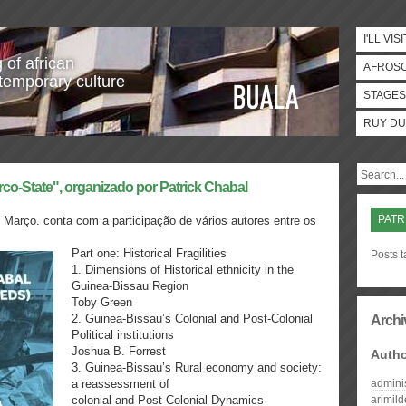
I'LL VISI
 of african
AFROS
temporary culture
STAGES
RUY DU
rco-State", organizado por Patrick Chabal
PATR
e Março. conta com a participação de vários autores entre os
Part one: Historical Fragilities
Posts 
1. Dimensions of Historical ethnicity in the
Guinea-Bissau Region
Toby Green
2. Guinea-Bissau’s Colonial and Post-Colonial
Archi
Political institutions
Joshua B. Forrest
Auth
3. Guinea-Bissau’s Rural economy and society:
a reassessment of
admini
colonial and Post-Colonial Dynamics
arimil