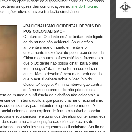
i
tivemos oportunidade de disponibilizar sobre os convidados
respectivas sinopses das comunicações no
site do Próximo
des Lições é
livre
e haverá
tradução simultânea
.
«RACIONALISMO OCIDENTAL DEPOIS DO
PÓS-COLONIALISMO»
O futuro do Ocidente está estreitamente ligado
ao do mundo não ocidental. As questões
ambientais que o mundo enfrenta e o
crescimento inexorável do poder económico da
China e de outros países asiáticos fazem com
que o Ocidente não possa olhar "para o que
vem a seguir" da mesma forma que o fazia
antes. Mas o desafio é bem mais profundo do
que o actual debate sobre o "declínio do
Ocidente" sugere. A minha intervenção centrar-
)
se-á no modo como o desafio pós-colonial
tem do mundo e a influência de cidadãos não ocidentais a
denciar os limites daquilo a que posso chamar o racionalismo
ias que utilizamos para entender e agir sobre o mundo. A
ocial ocidental para explicar de forma plausível e abordar
sociais e económicas, e alguns dos desafios contemporâneos
al, deixaram a nu a inadequação das ciências sociais do
olvendo nos séculos subsequentes ao Iluminismo. Aquilo de