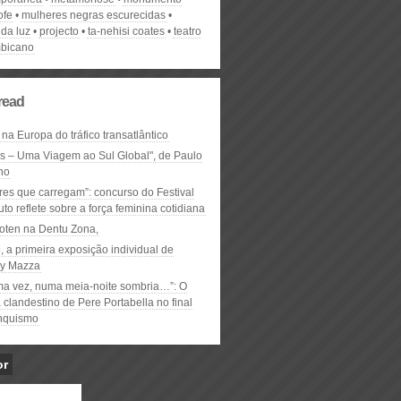
ofe
mulheres negras escurecidas
da luz
projecto
ta-nehisi coates
teatro
bicano
read
 na Europa do tráfico transatlântico
ós – Uma Viagem ao Sul Global", de Paulo
ho
res que carregam”: concurso do Festival
to reflete sobre a força feminina cotidiana
oten na Dentu Zona,
, a primeira exposição individual de
y Mazza
ma vez, numa meia-noite sombria…”: O
clandestino de Pere Portabella no final
nquismo
or