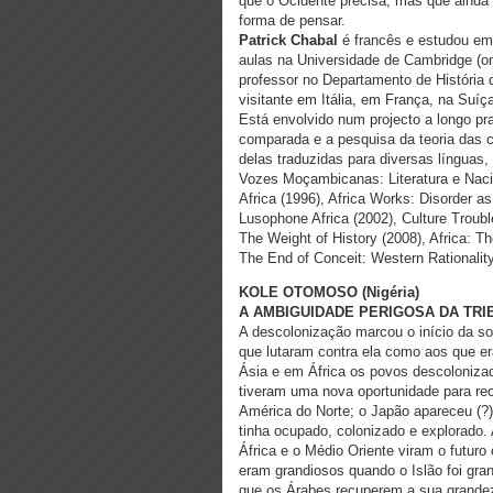
que o Ocidente precisa, mas que ainda
forma de pensar.
Patrick Chabal
é francês e estudou em
aulas na Universidade de Cambridge (on
professor no Departamento de História d
visitante em Itália, em França, na Suíç
Está envolvido num projecto a longo pr
comparada e a pesquisa da teoria das c
delas traduzidas para diversas línguas,
Vozes Moçambicanas: Literatura e Nacio
Africa (1996), Africa Works: Disorder as
Lusophone Africa (2002), Culture Trouble
The Weight of History (2008), Africa: Th
The End of Conceit: Western Rationality
KOLE OTOMOSO (Nigéria)
A AMBIGUIDADE PERIGOSA DA TRI
A descolonização marcou o início da so
que lutaram contra ela como aos que er
Ásia e em África os povos descoloniza
tiveram uma nova oportunidade para re
América do Norte; o Japão apareceu (?)
tinha ocupado, colonizado e explorado. 
África e o Médio Oriente viram o futuro
eram grandiosos quando o Islão foi gra
que os Árabes recuperem a sua grandeza.