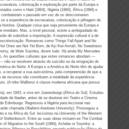
scravatura, colonização e exploração por parte da Europa e
stados como o Haiti (1804), Nigéria (1960), África (1994) e
ue combateram o passado em vez de os direccionarem
se a experiência de escravatura, colonização e pilhagem de
 história. Qualquer coisa que seja proveniente da Europa e
de imediato. Mas, a nível pessoal, existe a ambiguidade do
o de substituir a importação. A expressão cultural é a de
escolonização. Romances como Things Fall Apart and No
ful Ones are Not Yet Born, de Ayi Kwi Armah, No Sweetness
Anomy, de Wole Soyinka, dizem tudo. Há ainda My Mercedes
o. As questões culturais que estes romances abordam ―
 ― não se resolvem através do suicídio ou da emigração do
América do Norte. A Europa e a América do Norte têm de ajudar
o, a recuperar a sua auto-estima, pela compreensão de que a
m de recursos não constituem a totalidade da experiência
turo. (A tribo WaBenzi é classe moderna africana que possui
a), em 1943, e vive em Joanesburgo (África do Sul). Estudou
idade de Ibadan, antes de se doutorar em Teatro e Cinema
e Edimburgo. Regressou à Nigéria para leccionar nas
s tarde chamada Obafemi Awolowo University). Prosseguiu a
o e na África do Sul: leccionou na University of the Western
 of Stellenbosch. Entre as suas obras incluem-se The Combat
n of Migration to the South (1994), Achebe or Soyinka: a
emórias Witness to Possibilities aguarda publicação (África do