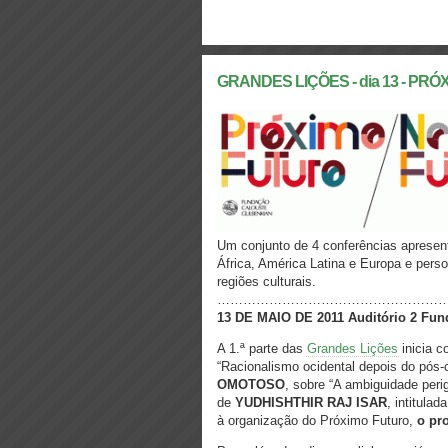
GRANDES LIÇÕES - dia 13 - PR
Um conjunto de 4 conferências apresenta
África, América Latina e Europa e pers
regiões culturais.
……………………………………………
13 DE MAIO DE 2011
Auditório 2
Fund
A 1.ª parte das
Grandes Lições
inicia c
“Racionalismo ocidental depois do pós
OMOTOSO
, sobre “A ambiguidade peri
de
YUDHISHTHIR RAJ ISAR
, intitula
à organização do Próximo Futuro,
o pr