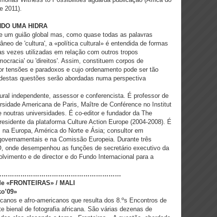
e 2011).
NDO UMA HIDRA
-se um guião global mas, como quase todas as palavras
eo de 'cultura', a «política cultural» é entendida de formas
s vezes utilizadas em relação com outros tropos
ocracia' ou 'direitos'. Assim, constituem corpos de
or tensões e paradoxos e cujo ordenamento pode ser tão
 destas questões serão abordadas numa perspectiva
ural independente, assessor e conferencista. É professor de
rsidade Americana de Paris, Maître de Conférence no Institut
te noutras universidades. É co-editor e fundador da The
presidente da plataforma Culture Action Europe (2004-2008). É
na Europa, América do Norte e Ásia; consultor em
rgovernamentais e na Comissão Europeia. Durante três
, onde desempenhou as funções de secretário executivo da
vimento e de director e do Fundo Internacional para a
……………………………………………………
ede «FRONTEIRAS» / MALI
ko’09»
ricanos e afro-americanos que resulta dos 8.ºs Encontros de
e bienal de fotografia africana. São várias dezenas de