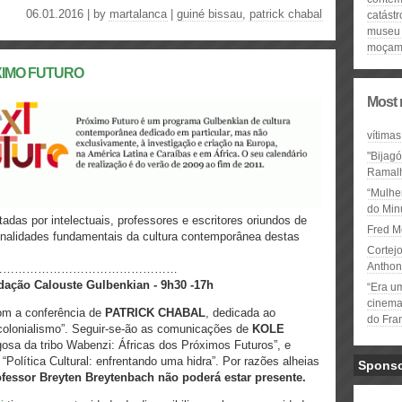
06.01.2016 | by
martalanca
|
guiné bissau
,
patrick chabal
catástr
museu 
moçam
ÓXIMO FUTURO
Most 
vítimas
"Bijag
Ramal
“Mulhe
do Minu
das por intelectuais, professores e escritores oriundos de
Fred M
onalidades fundamentais da cultura contemporânea destas
Cortejo
Anthon
…………………………………………
ação Calouste Gulbenkian - 9h30 -17h
“Era u
cinema 
om a conferência de
PATRICK CHABAL
, dedicada ao
do Fra
-colonialismo”. Seguir-se-ão as comunicações de
KOLE
gosa da tribo Wabenzi: Áfricas dos Próximos Futuros”, e
da “Política Cultural: enfrentando uma hidra”. Por razões alheias
Spons
ofessor Breyten Breytenbach não poderá estar presente.