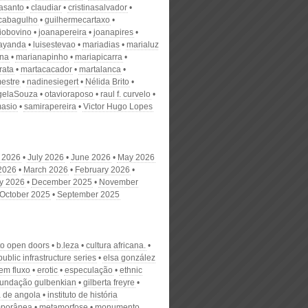
nasanto
claudiar
cristinasalvador
scabagulho
guilhermecartaxo
iobovino
joanapereira
joanapires
ayanda
luisestevao
mariadias
marialuz
ana
marianapinho
mariapicarra
rata
martacacador
martalanca
estre
nadinesiegert
Nélida Brito
gelaSouza
otavioraposo
raul f. curvelo
masio
samirapereira
Victor Hugo Lopes
 2026
July 2026
June 2026
May 2026
 2026
March 2026
February 2026
y 2026
December 2025
November
October 2025
September 2025
to open doors
b.leza
cultura africana.
 public infrastructure series
elsa gonzález
em fluxo
erotic
especulação
ethnic
fundação gulbenkian
gilberta freyre
a de angola
instituto de história
mporânea
metamorfose
monumento