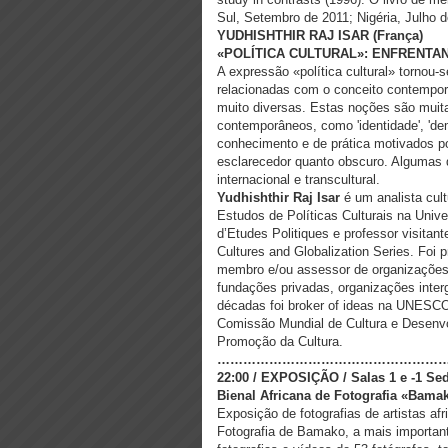
Sul, Setembro de 2011; Nigéria, Julho d
YUDHISHTHIR RAJ ISAR (França)
«POLÍTICA CULTURAL»: ENFRENTA
A expressão «política cultural» tornou
relacionadas com o conceito contemporân
muito diversas. Estas noções são muita
contemporâneos, como 'identidade', 'dem
conhecimento e de prática motivados p
esclarecedor quanto obscuro. Algumas
internacional e transcultural.
Yudhishthir Raj Isar
é um analista cult
Estudos de Políticas Culturais na Unive
d’Etudes Politiques e professor visitan
Cultures and Globalization Series. Foi 
membro e/ou assessor de organizações 
fundações privadas, organizações inte
décadas foi broker of ideas na UNESCO
Comissão Mundial de Cultura e Desenvol
Promoção da Cultura.
……………………………………………
22:00 / EXPOSIÇÃO / Salas 1 e -1 S
Bienal Africana de Fotografia «Bama
Exposição de fotografias de artistas af
Fotografia de Bamako, a mais important