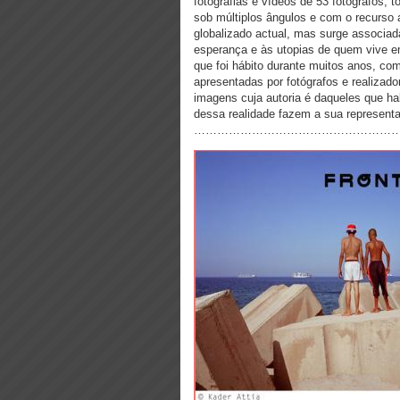
fotografias e vídeos de 53 fotógrafos, 
sob múltiplos ângulos e com o recurso 
globalizado actual, mas surge associad
esperança e às utopias de quem vive em 
que foi hábito durante muitos anos, co
apresentadas por fotógrafos e realizado
imagens cuja autoria é daqueles que ha
dessa realidade fazem a sua represent
……………………………………………