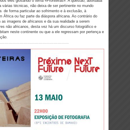
todos eles glosando o tema «Fronteiras». A questão, abordada
a várias técnicas, não deixa de ser pertinente no mundo
a de forma particular ao sofrimento e à exclusão, à
África ou faz parte da diáspora africana. Ao contrário do
m as imagens de africanos e da sua realidade a serem
res não africanos, desta vez há um discurso fotográfico e
bitam neste continente ou que a ele regressam por pertença e
ação.
…………………………………………………