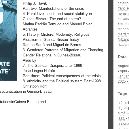
Philip J. Havik
catari
Part two: Manifestations of the crisis
franci
4. Rural Livelihoods and social stability in
hermin
Guinea-Bissau: The end of an era?
keitam
Marina Padrão Temudo and Manuel Bivar
mari
Abrantes
mariap
5. History, Mixture, Modernity: Religious
martam
Pluralism in Guinea-Bissau Today
Nilzan
Ramon Sarró and Miguel de Barros
ritada
6. Gendered Patterns of Migration and Changing
Gender Relations in Guinea-Bissau
Data
Aliou Ly
7. The Guinean Diaspora after 1998
August
José Lingna Nafafé
April
Part three: Political consequences of the crisis
Januar
8. ethnicity and the Political system Post-1998
2025
Christoph Kohl
 securitization in Guinea-Bissau
Tags
itutionsinGuinea-Bissau and
a face 
digital
aimé
jazz.
históri
conte