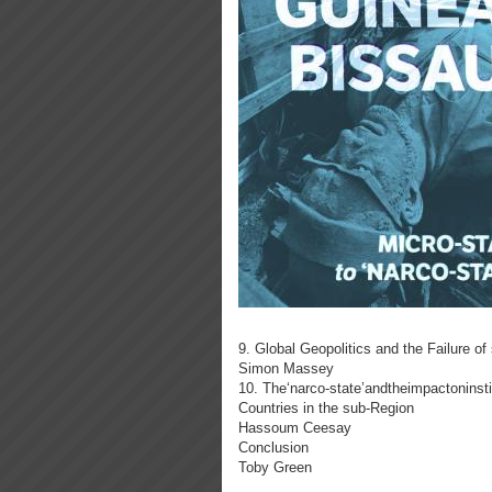
9. Global Geopolitics and the Failure of
Simon Massey
10. The‘narco-state’andtheimpactoninst
Countries in the sub-Region
Hassoum Ceesay
Conclusion
Toby Green