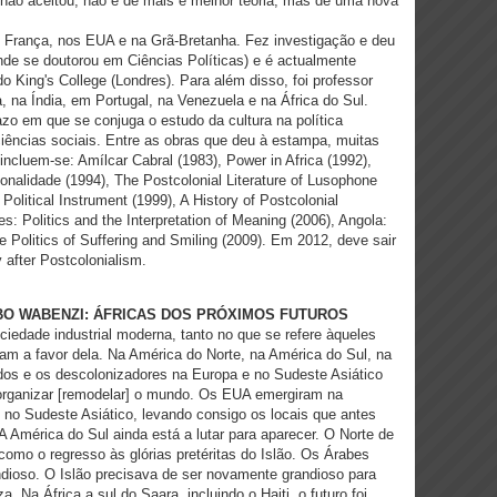
 não aceitou, não é de mais e melhor teoria, mas de uma nova
 França, nos EUA e na Grã-Bretanha. Fez investigação e deu
de se doutorou em Ciências Políticas) e é actualmente
o King's College (Londres). Para além disso, foi professor
a, na Índia, em Portugal, na Venezuela e na África do Sul.
azo em que se conjuga o estudo da cultura na política
iências sociais. Entre as obras que deu à estampa, muitas
 incluem-se: Amílcar Cabral (1983), Power in Africa (1992),
nalidade (1994), The Postcolonial Literature of Lusophone
 Political Instrument (1999), A History of Postcolonial
s: Politics and the Interpretation of Meaning (2006), Angola:
e Politics of Suffering and Smiling (2009). Em 2012, deve sair
 after Postcolonialism.
BO WABENZI: ÁFRICAS DOS PRÓXIMOS FUTUROS
ciedade industrial moderna, tanto no que se refere àqueles
am a favor dela. Na América do Norte, na América do Sul, na
dos e os descolonizadores na Europa e no Sudeste Asiático
organizar [remodelar] o mundo. Os EUA emergiram na
 no Sudeste Asiático, levando consigo os locais que antes
A América do Sul ainda está a lutar para aparecer. O Norte de
 como o regresso às glórias pretéritas do Islão. Os Árabes
ndioso. O Islão precisava de ser novamente grandioso para
 Na África a sul do Saara, incluindo o Haiti, o futuro foi