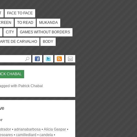
T
FACE TO FACE
CREEN
TO READ
MUKANDA
CITY
GAMES WITHOUT BORDERS
ARTE DE CARVALHO
BODY
ICK CHABAL
tagged with Patrick Chabal
ve
or
strador
adrianabarbosa
Alícia Gaspar
desoares
camillediard
candela