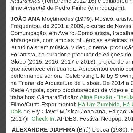
Naturalistas
(Terratreme 2012-16) e colaborou n
filme
Amanhã
de Pedro Pinho (em rodagem).
JOÃO ANA
Moçâmedes (1979). Músico, artista, 
Frequentou, de 2001 a 2009, o curso de Novas
Comunicação, em Aveiro. Como artista, trabal
abrangente, com amplas influências estéticas, 
latitudinais: em música, vídeo, cinema, produção
Foi artista, co-curador e produtor de edições do 
Globo (2015, 2016, 2017 e 2018), projeto de um c
que acontece em Luanda. Apresentou como con
performance sonora “Celebrating Life by Slowin
na Trienal de Arquitetura de Lisboa. De 2014 a 
Rede Angola, como produtor/editor de vídeo e jo
trabalhos: Câmara/Edição:
Aline Frazão - “Insul
Filme/Curta Experimental:
Há Um Zumbido, Há 
Dois
de Ery Claver Música: João Ana, Edição: J
(2017)I
Check In
, APDES, Festival Neopop, 20
ALEXANDRE DIAPHRA
(Birú) Lisboa (1980). 