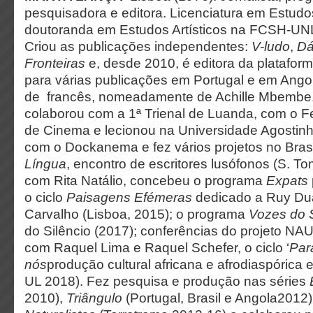
pesquisadora e editora. Licenciatura em Estud
doutoranda em Estudos Artísticos na FCSH-UN
Criou as publicações independentes:
V-ludo
,
Dá
Fronteiras
e, desde 2010, é editora da platafor
para várias publicações em Portugal e em Angola
de francês, nomeadamente de Achille Mbembe
colaborou com a 1ª Trienal de Luanda, com o Fes
de Cinema e lecionou na Universidade Agostin
com o Dockanema e fez vários projetos no Bras
Língua
, encontro de escritores lusófonos (S. To
com Rita Natálio, concebeu o programa
Expats
o ciclo
Paisagens Efémeras
dedicado a Ruy Du
Carvalho
(Lisboa, 2015); o programa
Vozes do 
do Silêncio (2017); conferências do projeto NA
com Raquel Lima e Raquel Schefer, o ciclo ‘
Par
nós
produção cultural africana e afrodiaspórica
UL 2018). Fez pesquisa e produção nas séries
2010),
Triângulo
(Portugal, Brasil e Angola2012