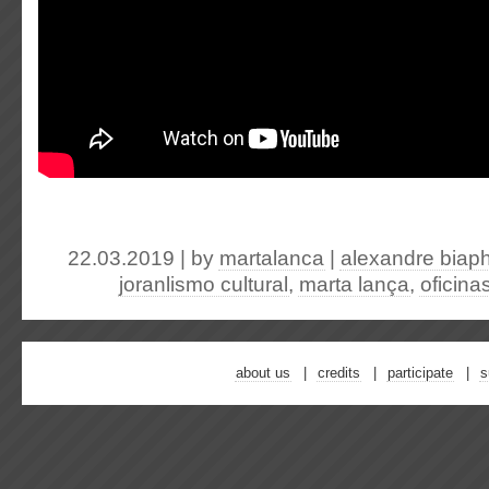
22.03.2019 | by
martalanca
|
alexandre biap
joranlismo cultural
,
marta lança
,
oficina
about us
credits
participate
s