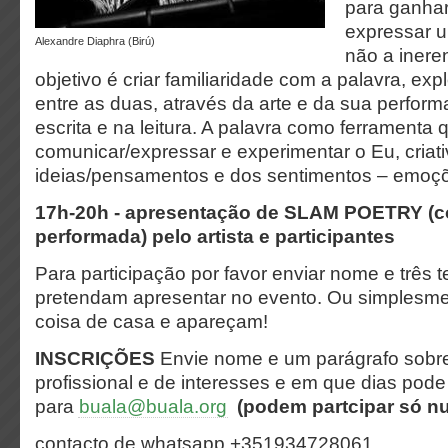
para ganhar 
expressar u
Alexandre Diaphra (Birú)
não a inere
objetivo é criar familiaridade com a palavra, ex
entre as duas, através da arte e da sua perform
escrita e na leitura. A palavra como ferramenta 
comunicar/expressar e experimentar o Eu, criat
ideias/pensamentos e dos sentimentos – emoç
17h-20h - apresentação de SLAM POETRY (
c
performada)
pelo artista e participantes
Para participação por favor enviar nome e três 
pretendam apresentar no evento. Ou simplesm
coisa de casa e apareçam!
INSCRIÇÕES
Envie nome e um parágrafo sobre 
profissional e de interesses e em que dias pode 
para
buala@buala.org
(podem partcipar só n
contacto de whatsapp +351934728061