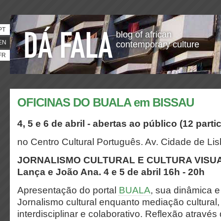
PT
blog of african
EN
contemporary culture
FR
OFICINAS DO BUALA em BISSAU
4, 5 e 6 de abril - abertas ao público (12 parti
no Centro Cultural Português. Av. Cidade de Li
JORNALISMO CULTURAL E CULTURA VISU
Lança e João Ana. 4 e 5 de abril 16h - 20h
Apresentação do portal
BUALA
, sua dinâmica 
J
ornalismo cultural enquanto mediação cultural,
interdisciplinar e colaborativo. Reflexão através