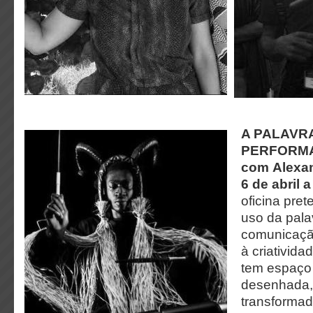
A PALAVRA
PERFORM
com
Alexan
6 de abril 
oficina pre
uso da pala
comunicaçã
à criativida
tem espaço 
desenhada, 
transformad