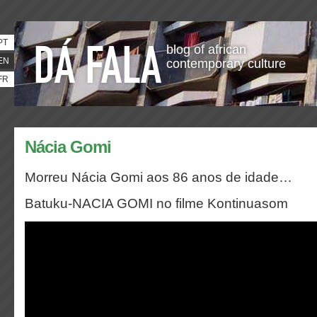
PT
blog of african
EN
contemporary culture
FR
Nácia Gomi
Morreu Nácia Gomi aos 86 anos de idade…
Batuku-NACIA GOMI no filme Kontinuasom