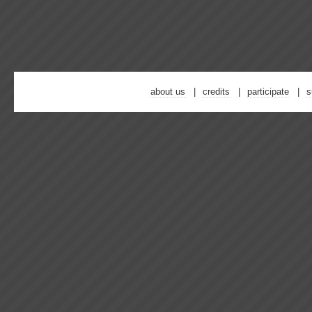
about us
credits
participate
s