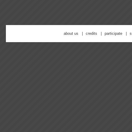
about us
credits
participate
s