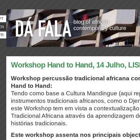
PT
blog of african
EN
contemporary culture
FR
Workshop Hand to Hand, 14 Julho, LI
Workshop percussão tradicional africana c
Hand to Hand:
Tendo como base a Cultura Mandingue (aqui re
instrumentos tradicionais africanos, como o Dj
este Workshop tem em vista a contextualização
Tradicional Africana através da aprendizagem dos
histórias tradicionais.
Este workshop assenta nos principais object