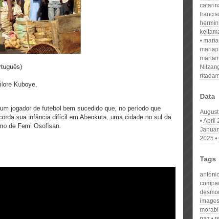
catari
franci
hermin
keitam
mari
mariap
martam
rtuguês)
Nilzan
ritada
ilore Kuboye,
Data
 um jogador de futebol bem sucedido que, no período que
August
rda sua infância difícil em Abeokuta, uma cidade no sul da
April
mo de Femi Osofisan.
Januar
2025
Tags
antóni
compan
desmon
image
morabi
paz
r