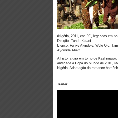
(Nigéria, 2011, cor, 92’, legendas em po
Direção: Tunde Kelani
Elenco: Funke Akindele, Wole Ojo, Tam
Ayomide Abatti.
A história gira em torno de Kashimawo,
antecede a Copa do Mundo de 2010, reco
Nigéria. Adaptação do romance homôni
Trailer