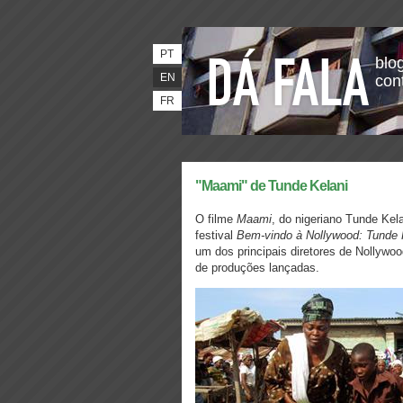
PT
blog
EN
con
FR
"Maami" de Tunde Kelani
O filme
Maami
, do nigeriano Tunde Kel
festival
Bem-vindo à Nollywood: Tunde 
um dos principais diretores de Nollywo
de produções lançadas.