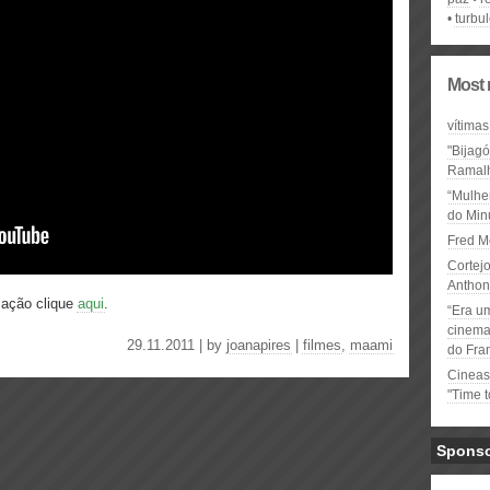
turbu
Most 
vítimas
"Bijag
Ramal
“Mulhe
do Minu
Fred M
Cortejo
Anthon
mação clique
aqui
.
“Era u
cinema 
29.11.2011 | by
joanapires
|
filmes
,
maami
do Fra
Cineas
"Time 
Spons