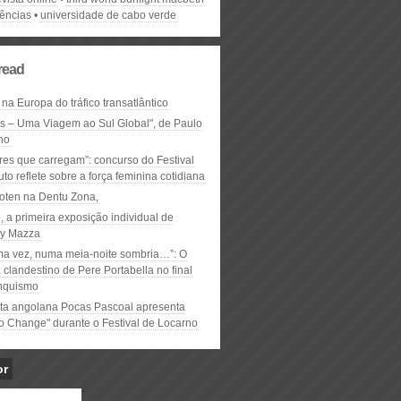
lências
universidade de cabo verde
read
 na Europa do tráfico transatlântico
ós – Uma Viagem ao Sul Global", de Paulo
ho
res que carregam”: concurso do Festival
to reflete sobre a força feminina cotidiana
oten na Dentu Zona,
, a primeira exposição individual de
y Mazza
ma vez, numa meia-noite sombria…”: O
clandestino de Pere Portabella no final
nquismo
ta angolana Pocas Pascoal apresenta
to Change" durante o Festival de Locarno
or