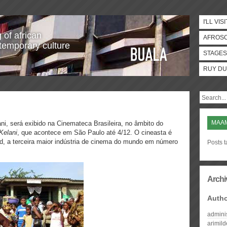
I'LL VISI
 of african
AFROS
temporary culture
STAGES
RUY DU
MAA
ani, será exibido na Cinemateca Brasileira, no âmbito do
Kelani
, que acontece em São Paulo até 4/12. O cineasta é
od, a terceira maior indústria de cinema do mundo em número
Posts 
Archi
Auth
admini
arimil