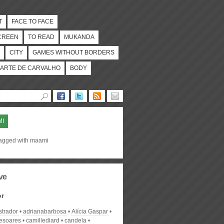
T
FACE TO FACE
CREEN
TO READ
MUKANDA
CITY
GAMES WITHOUT BORDERS
ARTE DE CARVALHO
BODY
MI
tagged with maami
ve
or
strador
adrianabarbosa
Alícia Gaspar
desoares
camillediard
candela