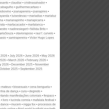
nasanto
claudiar
cristinasalvador
scabagulho
guilhermecartaxo
iobovino
joanapereira
joanapires
ayanda
luisestevao
mariadias
marialuz
ana
marianapinho
mariapicarra
rata
martacacador
martalanca
estre
nadinesiegert
Nélida Brito
gelaSouza
otavioraposo
raul f. curvelo
masio
samirapereira
Victor Hugo Lopes
 2026
July 2026
June 2026
May 2026
 2026
March 2026
February 2026
y 2026
December 2025
November
October 2025
September 2025
o mateus
bissexuais
cena benguela
hia de dança
cura
degredo
tando manifestações coloniais
fespaco
s
livro
lucinda correia
mafalala festival
 dance
mucem
nigga fox
processos de
evista online
third world bunfight macbeth