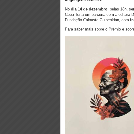
No
dia 14 de dezembro
, pelas 18h, s
Cepa Torta em parceria com a editora Do
Fundação Calouste Gulbenkian, com
in
Para saber mais sobre o Prémio e sobr