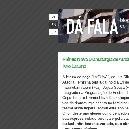
PT
blog
EN
con
FR
Prémio Nova Dramaturgia de Autori
livro Lacuna
A leitura da peça “LACUNA”, de Luz Ri
Autoria Feminina terá lugar no dia 14 
Intepretam Aoaní (voz), Joyce Sousa (vo
Integrado na Programação do Festim de 
Cepa Torta, o Prémio Nova Dramaturgia 
voz da dramaturgia escrita no feminin
teatral ainda impera, entrou este ano na
O júri deste ano elegeu como vencedo
sua
expressividade poética e pela c
textual infinitamente variada, que ab
linguagens cénicas.