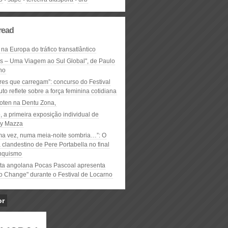
read
 na Europa do tráfico transatlântico
ós – Uma Viagem ao Sul Global", de Paulo
ho
res que carregam”: concurso do Festival
to reflete sobre a força feminina cotidiana
oten na Dentu Zona,
, a primeira exposição individual de
y Mazza
ma vez, numa meia-noite sombria…”: O
clandestino de Pere Portabella no final
nquismo
ta angolana Pocas Pascoal apresenta
to Change" durante o Festival de Locarno
or