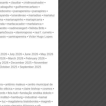
nasanto
claudiar
cristinasalvador
scabagulho
guilhermecartaxo
iobovino
joanapereira
joanapires
ayanda
luisestevao
mariadias
marialuz
ana
marianapinho
mariapicarra
rata
martacacador
martalanca
estre
nadinesiegert
Nélida Brito
gelaSouza
otavioraposo
raul f. curvelo
masio
samirapereira
Victor Hugo Lopes
 2026
July 2026
June 2026
May 2026
 2026
March 2026
February 2026
y 2026
December 2025
November
October 2025
September 2025
ara
antónio mateus
centro municipal de
io oiticica
cesa
claire bishop
cosmos
ords
fela kuti
fundação sindika dokolo
institut
hamburg
industrial
kamal
luz
magdalena bialoborska
magreb
o
sape
terceira diáspora
urb