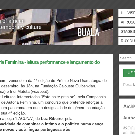
I'LL VISI
 of african
AFROS
temporary culture
STAGES
RUY DU
a Feminina - leitura performance e lançamento do
LUZ 
beiro, vencedora da 4ª edição do Prémio Nova Dramaturgia de
Posts 
de dezembro, às 18h, na Fundação Calouste Gulbenkian.
z) e Indi Mateta (voz/beat).
Leituras Interpretadas “Esta noite grita-se”, pela Companhia
de Autoria Feminina, um concurso que pretende reforçar a
Archi
o num panorama em que a desigualdade de género na criação
 sua 4ª edição.
Auth
ra a peça “LACUNA”, de
Luz Ribeiro
, pela
apacidade de combinar o íntimo e o político numa dança
admini
re novas vias à língua portuguesa e às
arimil