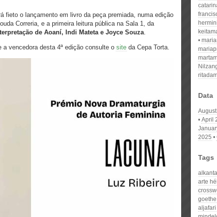
catari
franci
erá fieto o lançamento em livro da peça premiada, numa edição
hermin
uda Correria, e a primeira leitura pública na Sala 1, da
keitam
terpretação de Aoaní, Indi Mateta e Joyce Souza
.
mari
e a vencedora desta 4ª edição consulte o
site
da Cepa Torta.
mariap
martam
Nilzan
ritada
Data
August
April
Januar
2025
Tags
alkant
arte hél
crossw
goethe 
aljafari
mindel