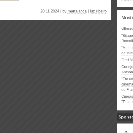
20.11.2024 | by
martalanca
|
luz ribeiro
Most 
vítimas
"Bijag
Ramal
“Mulhe
do Minu
Fred M
Cortejo
Anthon
“Era u
cinema 
do Fra
Cineas
"Time 
Spons