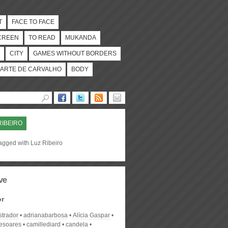
T
FACE TO FACE
CREEN
TO READ
MUKANDA
CITY
GAMES WITHOUT BORDERS
ARTE DE CARVALHO
BODY
RIBEIRO
tagged with Luz Ribeiro
ve
or
strador
adrianabarbosa
Alícia Gaspar
desoares
camillediard
candela