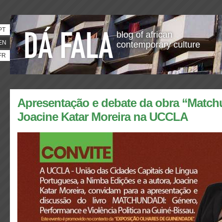
PT
blog of african
EN
contemporary culture
FR
Apresentação e debate da obra “Match
Joacine Katar Moreira na UCCLA