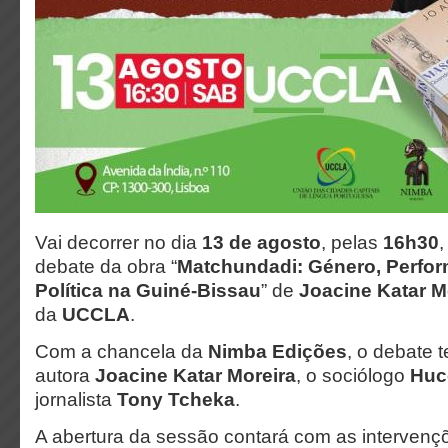
Vai decorrer no dia
13 de agosto
, pelas
16h30
,
debate da obra “
Matchundadi: Género, Perfor
Política na Guiné-Bissau
” de
Joacine Katar M
da
UCCLA
.
Com a chancela da
Nimba Edições
, o debate 
autora
Joacine Katar Moreira
, o sociólogo
Huc
jornalista
Tony Tcheka
.
A abertura da sessão contará com as intervençõ