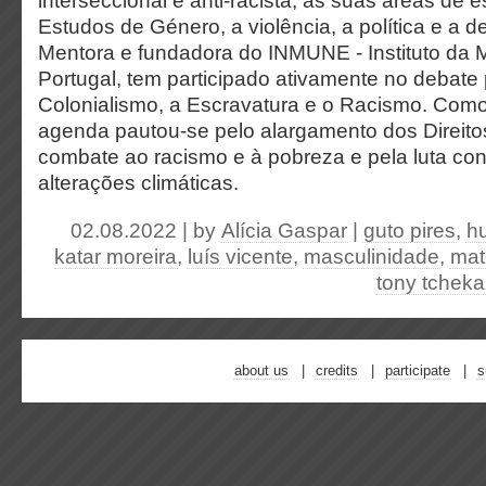
interseccional e anti-racista, as suas áreas de 
Estudos de Género, a violência, a política e a 
Mentora e fundadora do INMUNE - Instituto da
Portugal, tem participado ativamente no debate 
Colonialismo, a Escravatura e o Racismo. Como 
agenda pautou-se pelo alargamento dos Direitos
combate ao racismo e à pobreza e pela luta con
alterações climáticas.
02.08.2022 | by
Alícia Gaspar
|
guto pires
,
h
katar moreira
,
luís vicente
,
masculinidade
,
mat
tony tcheka
about us
credits
participate
s