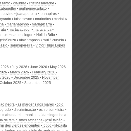
nasanto
claudiar
cristinasalvador
scabagulho
guilhermecartaxo
iobovino
joanapereira
joanapires
ayanda
luisestevao
mariadias
marialuz
ana
marianapinho
mariapicarra
rata
martacacador
martalanca
estre
nadinesiegert
Nélida Brito
gelaSouza
otavioraposo
raul f. curvelo
masio
samirapereira
Victor Hugo Lopes
 2026
July 2026
June 2026
May 2026
 2026
March 2026
February 2026
y 2026
December 2025
November
October 2025
September 2025
ção negra
as margens dos mares
cold
egredo
discriminação
exhibition
feira
lo mabunda
hernani almeida
ingombota
da de feminismos africanos
josé falcão
min des vierges enceintes
lgbtiq
lil-pasta
ote kuduro
mário pinto de andrade
pap