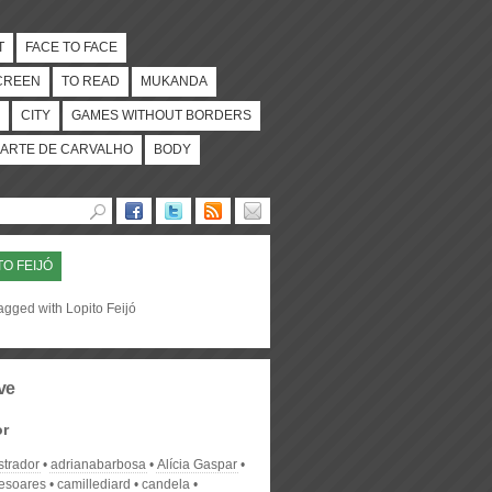
T
FACE TO FACE
CREEN
TO READ
MUKANDA
CITY
GAMES WITHOUT BORDERS
ARTE DE CARVALHO
BODY
TO FEIJÓ
agged with Lopito Feijó
ve
or
strador
adrianabarbosa
Alícia Gaspar
desoares
camillediard
candela