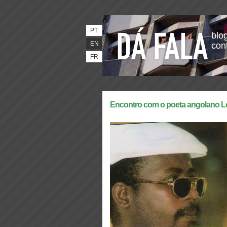
PT
blog
EN
con
FR