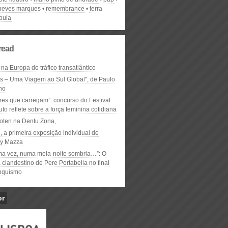
neves marques
remembrance
terra
bula
read
 na Europa do tráfico transatlântico
ós – Uma Viagem ao Sul Global", de Paulo
ho
res que carregam”: concurso do Festival
to reflete sobre a força feminina cotidiana
oten na Dentu Zona,
, a primeira exposição individual de
y Mazza
ma vez, numa meia-noite sombria…”: O
clandestino de Pere Portabella no final
nquismo
or