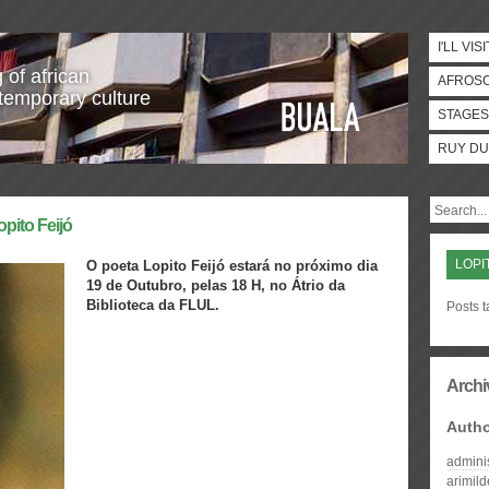
I'LL VISI
 of african
AFROS
temporary culture
STAGES
RUY DU
LOPI
O poeta Lopito Feijó estará no próximo dia
19 de Outubro, pelas 18 H, no Átrio da
Biblioteca da FLUL.
Posts t
Archi
Auth
admini
arimil