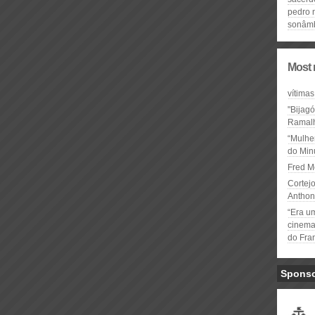
pedro 
sonâm
Most 
vítimas
"Bijag
Ramal
“Mulhe
do Minu
Fred M
Cortejo
Anthon
“Era u
cinema 
do Fra
Spons