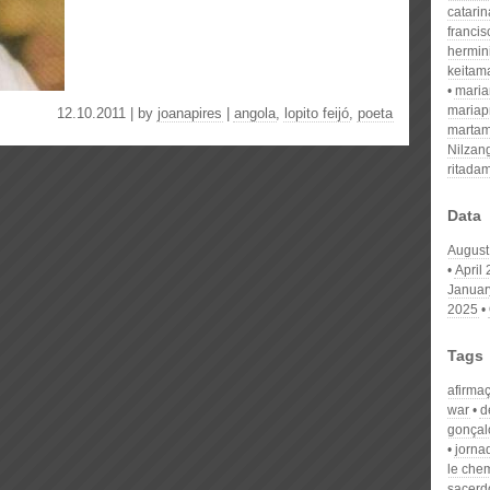
catari
franci
hermin
keitam
mari
mariap
12.10.2011 | by
joanapires
|
angola
,
lopito feijó
,
poeta
martam
Nilzan
ritada
Data
August
April
Januar
2025
Tags
afirma
war
d
gonça
jorna
le che
sacerd