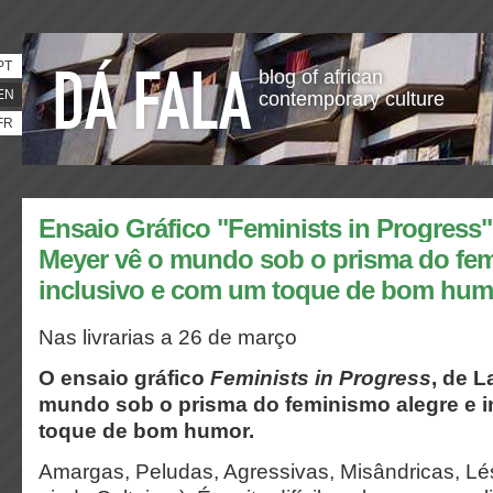
PT
blog of african
EN
contemporary culture
FR
Ensaio Gráfico "Feminists in Progress"
Meyer vê o mundo sob o prisma do fem
inclusivo e com um toque de bom hum
Nas livrarias a 26 de março
O ensaio gráfico
Feminists in Progress
, de L
mundo sob o prisma do feminismo alegre e 
toque de bom humor.
Amargas, Peludas, Agressivas, Misândricas, Lés