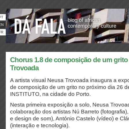
PT
blog of african
EN
contemporary culture
FR
Chorus 1.8 de composição de um grito
Trovoada
A artista visual Neusa Trovoada inaugura a e
de composição de um grito no próximo dia 26 d
INSTITUTO, na cidade do Porto.
Nesta primeira exposição a solo, Neusa Trovoa
colaboração dos artistas Nú Barreto (fotografia)
e design de som), António Castelo (vídeo) e Cl
(interação e tecnologia).