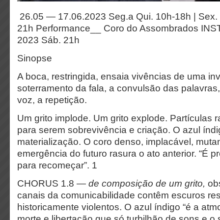
26.05 — 17.06.2023
Seg.a Qui. 10h-18h | Sex.
21h
Performance__
Coro do Assombrados
INS
2023
Sáb. 21h
Sinopse
A boca, restringida, ensaia vivências de uma in
soterramento da fala, a convulsão das palavra
voz, a repetição.
Um grito implode. Um grito explode.
Partículas 
para serem sobrevivência e criação. O azul índi
materialização. O coro denso, implacável, mutant
emergência do futuro rasura o ato anterior. “É pr
para recomeçar”. 1
CHORUS 1.8 —
de composição de um grito,
obs
canais da comunicabilidade contêm escuros re
historicamente violentos. O azul índigo “é a atm
morte e libertação que só turbilhão de sons e o s