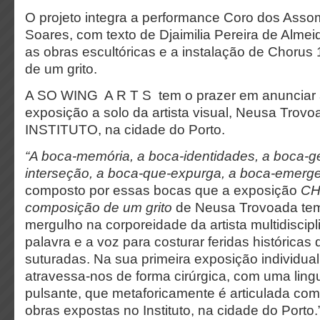
O projeto integra a performance Coro dos Asso
Soares, com texto de Djaimilia Pereira de Alme
as obras escultóricas e a instalação de Chorus
de um grito.
A SO WING A R T S tem o prazer em anunciar a
exposição a solo da artista visual, Neusa Trovoa
INSTITUTO, na cidade do Porto.
“A boca-memória, a boca-identidades, a boca-geo
interseção, a boca-que-expurga, a boca-emerg
composto por essas bocas que a exposição
CH
composição de um grito
de Neusa Trovoada tem 
mergulho na corporeidade da artista multidiscipli
palavra e a voz para costurar feridas históricas 
suturadas. Na sua primeira exposição individua
atravessa-nos de forma cirúrgica, com uma li
pulsante, que metaforicamente é articulada c
obras expostas no Instituto, na cidade do Porto.