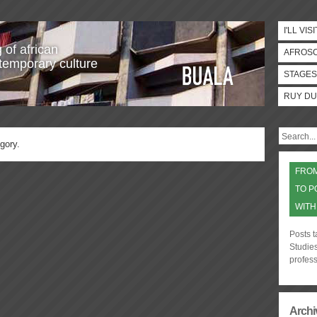
I'LL VISI
 of african
AFROS
temporary culture
STAGES
RUY DU
gory.
FROM
TO P
WITH
Posts 
Studies
profes
Archi