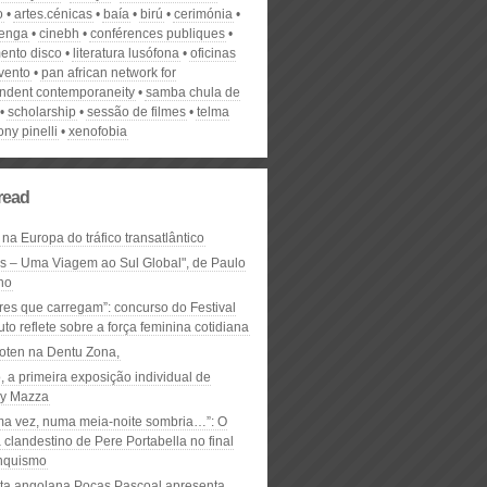
o
artes.cénicas
baía
birú
cerimónia
enga
cinebh
conférences publiques
ento disco
literatura lusófona
oficinas
vento
pan african network for
ndent contemporaneity
samba chula de
scholarship
sessão de filmes
telma
ony pinelli
xenofobia
read
 na Europa do tráfico transatlântico
ós – Uma Viagem ao Sul Global", de Paulo
ho
res que carregam”: concurso do Festival
to reflete sobre a força feminina cotidiana
oten na Dentu Zona,
, a primeira exposição individual de
y Mazza
ma vez, numa meia-noite sombria…”: O
clandestino de Pere Portabella no final
nquismo
ta angolana Pocas Pascoal apresenta