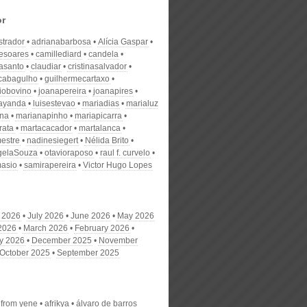
or
strador
adrianabarbosa
Alícia Gaspar
desoares
camillediard
candela
nasanto
claudiar
cristinasalvador
scabagulho
guilhermecartaxo
iobovino
joanapereira
joanapires
ayanda
luisestevao
mariadias
marialuz
ana
marianapinho
mariapicarra
rata
martacacador
martalanca
estre
nadinesiegert
Nélida Brito
gelaSouza
otavioraposo
raul f. curvelo
masio
samirapereira
Victor Hugo Lopes
 2026
July 2026
June 2026
May 2026
 2026
March 2026
February 2026
y 2026
December 2025
November
October 2025
September 2025
r from yene
afrikya
álvaro de barros