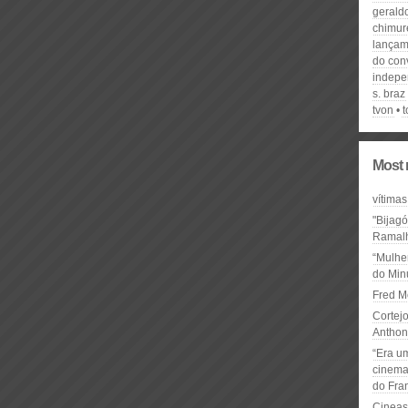
gerald
chimur
lançam
do con
indepe
s. braz
tvon
t
Most 
vítimas
"Bijag
Ramal
“Mulhe
do Minu
Fred M
Cortejo
Anthon
“Era u
cinema 
do Fra
Cineas