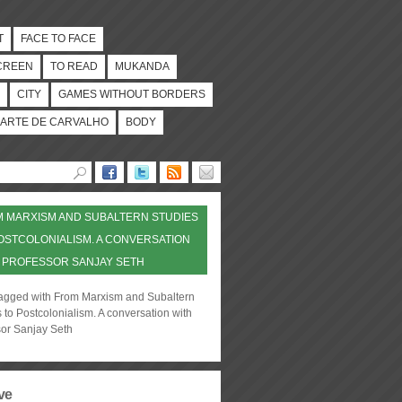
T
FACE TO FACE
CREEN
TO READ
MUKANDA
CITY
GAMES WITHOUT BORDERS
ARTE DE CARVALHO
BODY
 MARXISM AND SUBALTERN STUDIES
OSTCOLONIALISM. A CONVERSATION
 PROFESSOR SANJAY SETH
tagged with From Marxism and Subaltern
 to Postcolonialism. A conversation with
sor Sanjay Seth
ve