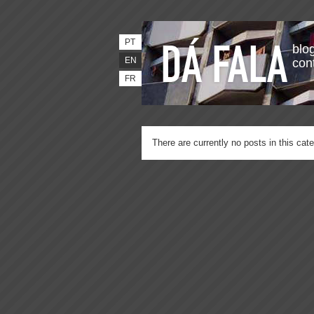
PT
blog
EN
con
FR
There are currently no posts in this cate