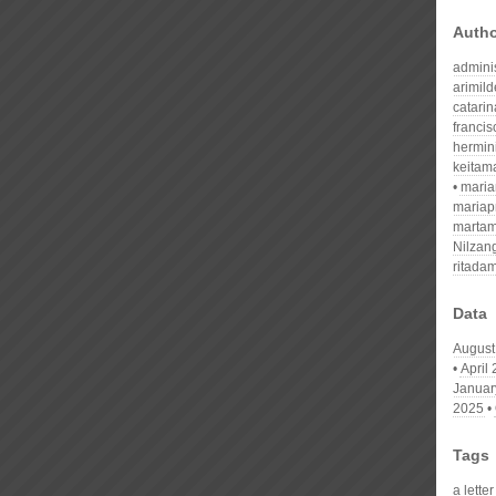
Auth
admini
arimil
catari
franci
hermin
keitam
mari
mariap
martam
Nilzan
ritada
Data
August
April
Januar
2025
Tags
a lette