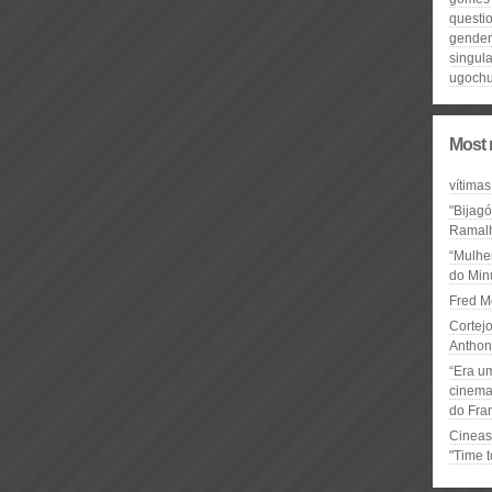
questio
gende
singul
ugochu
Most 
vítimas
"Bijag
Ramal
“Mulhe
do Minu
Fred M
Cortejo
Anthon
“Era u
cinema 
do Fra
Cineas
"Time 