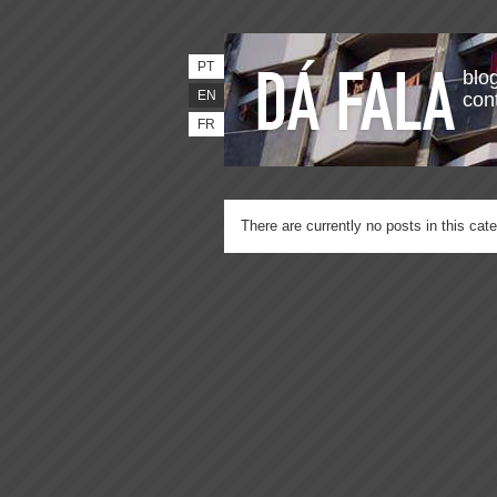
PT
blog
EN
con
FR
There are currently no posts in this cate