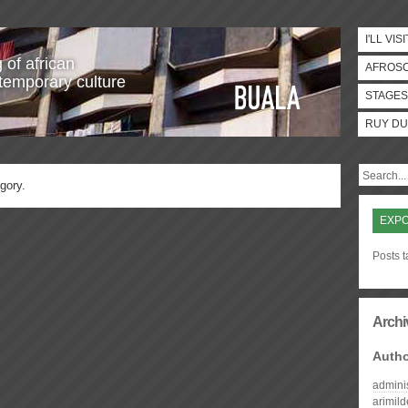
I'LL VISI
 of african
AFROS
temporary culture
STAGES
RUY DU
gory.
EXPO
Posts t
Archi
Auth
admini
arimil