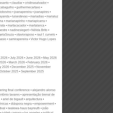
nasanto
claudiar
cristinasalvador
scabagulho
guilhermecartaxo
iobovino
joanapereira
joanapires
ayanda
luisestevao
mariadias
marialuz
ana
marianapinho
mariapicarra
rata
martacacador
martalanca
estre
nadinesiegert
Nélida Brito
gelaSouza
otavioraposo
raul f. curvelo
masio
samirapereira
Victor Hugo Lopes
 2026
July 2026
June 2026
May 2026
 2026
March 2026
February 2026
y 2026
December 2025
November
October 2025
September 2025
ering final conference
alejandro alonso
ntónio tavares
apresentação bienal de
o
ariel de bigault
arquitectura
énicas
diáspora negra
empowerment
tival
iwalewa-haus bayreuth
joão
juldeh camara
los angeles
political: