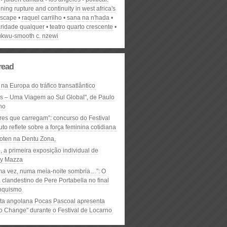
ning rupture and continuity in west africa's
rscape
raquel carrilho
sana na n'hada
aridade qualquer
teatro quarto crescente
kwu-smooth c. nzewi
read
 na Europa do tráfico transatlântico
ós – Uma Viagem ao Sul Global", de Paulo
ho
res que carregam”: concurso do Festival
to reflete sobre a força feminina cotidiana
oten na Dentu Zona,
, a primeira exposição individual de
y Mazza
ma vez, numa meia-noite sombria…”: O
clandestino de Pere Portabella no final
nquismo
ta angolana Pocas Pascoal apresenta
to Change" durante o Festival de Locarno