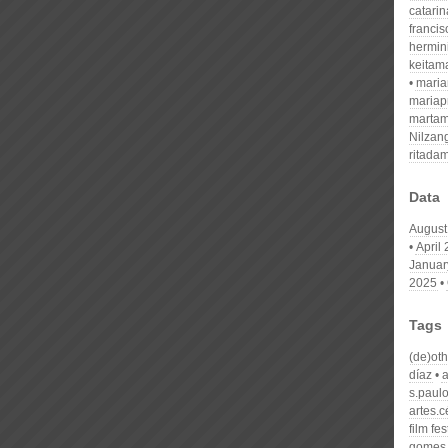
catari
franci
hermin
keitam
mari
mariap
martam
Nilzan
ritada
Data
August
April
Januar
2025
Tags
(de)oth
díaz
a
s.paul
artes.c
film fes
gomes