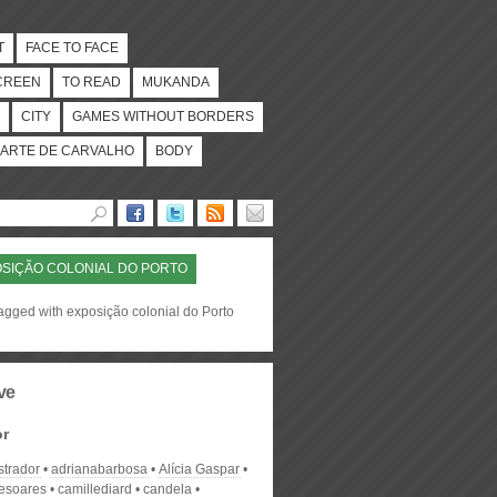
T
FACE TO FACE
CREEN
TO READ
MUKANDA
CITY
GAMES WITHOUT BORDERS
ARTE DE CARVALHO
BODY
SIÇÃO COLONIAL DO PORTO
agged with exposição colonial do Porto
ve
or
strador
adrianabarbosa
Alícia Gaspar
desoares
camillediard
candela