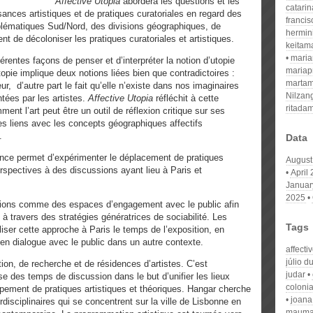
Affective Utopia
abordera les questions et les
catari
ssances artistiques et de pratiques curatoriales en regard des
franci
oblématiques Sud/Nord, des divisions géographiques, de
hermin
gent de décoloniser les pratiques curatoriales et artistiques.
keitam
mari
férentes façons de penser et d’interpréter la notion d’utopie
mariap
opie implique deux notions liées bien que contradictoires :
martam
ur, d’autre part le fait qu’elle n’existe dans nos imaginaires
Nilzan
ntées par les artistes.
Affective Utopia
réfléchit à cette
ritada
nt l’art peut être un outil de réflexion critique sur ses
es liens avec les concepts géographiques affectifs
.
Data
idence permet d’expérimenter le déplacement de pratiques
August
erspectives à des discussions ayant lieu à Paris et
April
Januar
2025
tions comme des espaces d’engagement avec le public afin
à travers des stratégies génératrices de sociabilité. Les
Tags
iser cette approche à Paris le temps de l’exposition, en
n dialogue avec le public dans un autre contexte.
affecti
júlio d
ion, de recherche et de résidences d’artistes. C’est
judar
e des temps de discussion dans le but d’unifier les lieux
colonia
pement de pratiques artistiques et théoriques. Hangar cherche
joana 
rdisciplinaires qui se concentrent sur la ville de Lisbonne en
mauma