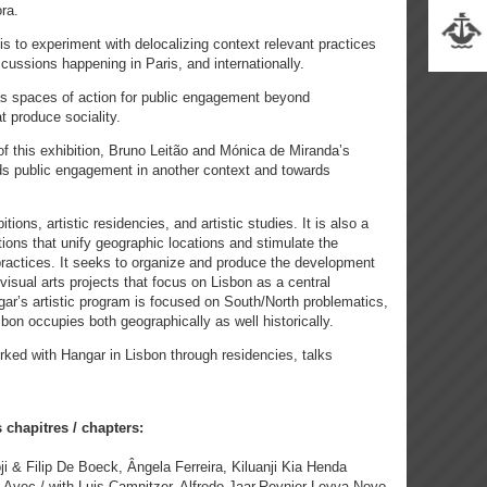
ra.
s to experiment with delocalizing context relevant practices
scussions happening in Paris, and internationally.
as spaces of action for public engagement beyond
t produce sociality.
f this exhibition, Bruno Leitão and Mónica de Miranda’s
rds public engagement in another context and towards
ions, artistic residencies, and artistic studies. It is also a
ions that unify geographic locations and stimulate the
 practices. It seeks to organize and produce the development
d visual arts projects that focus on Lisbon as a central
ar’s artistic program is focused on South/North problematics,
sbon occupies both geographically as well historically.
worked with Hangar in Lisbon through residencies, talks
 chapitres / chapters:
 & Filip De Boeck, Ângela Ferreira, Kiluanji Kia Henda
Avec / with Luis Camnitzer, Alfredo Jaar,Reynier Leyva Novo