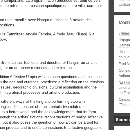
 contemporaine. La programmation artistique est tournée vers
walk&t
me référence la position spécifique de cette ville, carrefour
ont tous travaillé avec Hangar à Lisbonne à travers des
Most 
ositions.
vítimas
is Camnitzer, Ângela Ferreira, Alfredo Jaar, Kiluanji Kia
Novo
"Bijag
Ramal
“Mulhe
do Minu
uno Leitão, founders and directors of Hangar, an artistic
Fred M
, for an art-space residency and exhibition.
Cortejo
Anthon
bition Affective Utopia will approach questions and challenges
n the arts and curatorial practices: a reflection on the tensions
“Era u
ssues, geographic divisions, cultural assimilation and the
cinema 
 in curatorial processes and artistic production.
do Fra
Cineas
e different ways of thinking and performing utopia in
"Time 
angles. The concept of utopia entails two related but
n to a better world, and the acknowledgement that its form
ough the artists’ fictional reconstructions of reality. Affective
Spons
, but it also poses the question of how art can be a tool for
zation process and to one´s connections to affective geographic