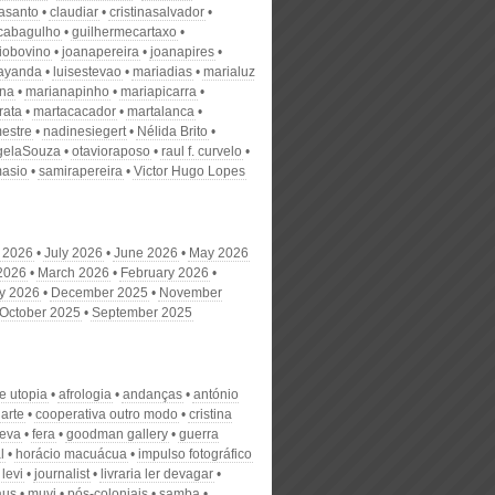
nasanto
claudiar
cristinasalvador
scabagulho
guilhermecartaxo
iobovino
joanapereira
joanapires
ayanda
luisestevao
mariadias
marialuz
ana
marianapinho
mariapicarra
rata
martacacador
martalanca
estre
nadinesiegert
Nélida Brito
gelaSouza
otavioraposo
raul f. curvelo
masio
samirapereira
Victor Hugo Lopes
 2026
July 2026
June 2026
May 2026
 2026
March 2026
February 2026
y 2026
December 2025
November
October 2025
September 2025
ve utopia
afrologia
andanças
antónio
uarte
cooperativa outro modo
cristina
eva
fera
goodman gallery
guerra
l
horácio macuácua
impulso fotográfico
levi
journalist
livraria ler devagar
us
muvi
pós-coloniais
samba