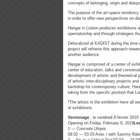
concepts of belonging, origin and diaspo
The purpose of the art-space residency i
in order to offer new perspectives on di
Hangar in Lisbon produces exhibitions 
spectatorship and through strategies tha
Delocalized at KADIST during the time o
project will reframe this approach towa
another audience.
Hangar is comprised of a center of exhibit
center of education, talks and conversat
development of artistic and theoretical
of artistic inter-disciplinary projects an
backdrop for contemporary culture. Hang
taking from the specific position that Li
*The artists in the exhibition have all 
or exhibitions.
Vernissage
: le vendredi 8 février 2019
Opening on Friday, February 8, 2019
Les
1 —
Concrete Utopia
09.02 — 03.03 Avec / with Sammy Baloji
2 —
Art as a Critical Tool
07.03 — 24.03 