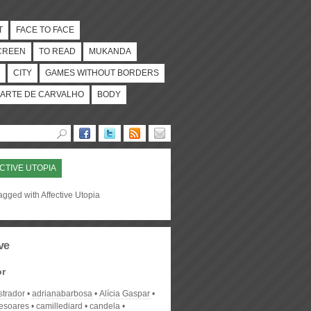
T
FACE TO FACE
CREEN
TO READ
MUKANDA
CITY
GAMES WITHOUT BORDERS
ARTE DE CARVALHO
BODY
CTIVE UTOPIA
agged with Affective Utopia
ve
or
strador
adrianabarbosa
Alícia Gaspar
desoares
camillediard
candela