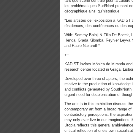
tant que scène centrale pour la culture
les problématiques Sud/Nord prenant com
géographique ainsi qu’historique.
*Les artistes de l’exposition à KADIST 
résidences, des conférences ou des exp
With: Sammy Baloji & Filip De Boeck, Lu
Henda, Grada Kilomba, Reynier Leyva 
and Paulo Nazareth*
++
KADIST invites Mónica de Miranda and Br
research center located in Graça, Lisbon
Developed over three chapters, the exhi
relative to the production of knowledge i
and conflicts generated by South/North i
urgent need for decolonization of thought
The artists in this exhibition discuss th
contemporary art from a broad range of 
contradictory perceptions: the aspiratio
may only ever live in our imaginations thr
Utopia reflects this general ambivalence
critical reflection of one’s own sociali