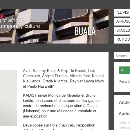
I'LL VISI
 of african
AFROS
temporary culture
STAGES
RUY DU
AFFE
Avec Sammy Baloji & Filip De Boeck, Luis
Camnitzer, Ângela Ferreira, Alfredo Jaar, Kiluanji
Kia Henda, Grada Kilomba, Reynier Leyva Novo
Posts t
et Paulo Nazareth*
KADIST invite Mónica de Miranda et Bruno
Leitão, fondateurs et directeurs de Hangar, un
Archi
centre de recherche artistique situé à Graça
(Lisbonne) pour une résidence curatoriale et
Auth
une exposition.
admini
Développée sur trois chapitres, l’exposition
arimil