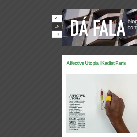
PT
blog
EN
con
FR
Affective Utopia I Kadist Paris