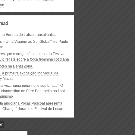
alk
read
 na Europa do tráfico transatlântico
ós – Uma Viagem ao Sul Global", de Paulo
ho
res que carregam”: concurso do Festival
to reflete sobre a força feminina cotidiana
oten na Dentu Zona,
, a primeira exposição individual de
y Mazza
ma vez, numa meia-noite sombria…”: O
clandestino de Pere Portabella no final
nquismo
ta angolana Pocas Pascoal apresenta
to Change" durante o Festival de Locarno
or