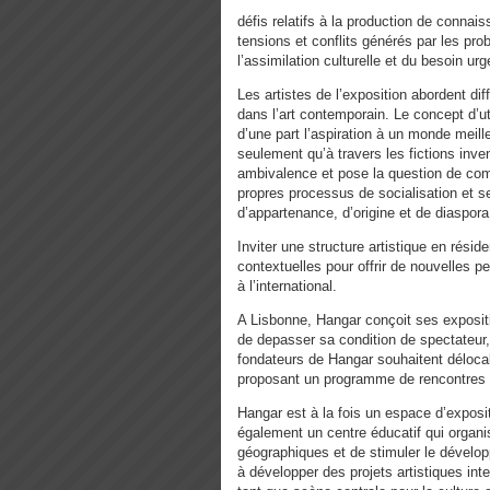
défis relatifs à la production de connai
tensions et conflits générés par les pr
l’assimilation culturelle et du besoin ur
Les artistes de l’exposition abordent dif
dans l’art contemporain. Le concept d’ut
d’une part l’aspiration à un monde meille
seulement qu’à travers les fictions inve
ambivalence et pose la question de comme
propres processus de socialisation et s
d’appartenance, d’origine et de diaspora
Inviter une structure artistique en rés
contextuelles pour offrir de nouvelles p
à l’international.
A Lisbonne, Hangar conçoit ses exposi
de depasser sa condition de spectateur, 
fondateurs de Hangar souhaitent délocal
proposant un programme de rencontres e
Hangar est à la fois un espace d’exposit
également un centre éducatif qui organis
géographiques et de stimuler le dévelop
à développer des projets artistiques inte