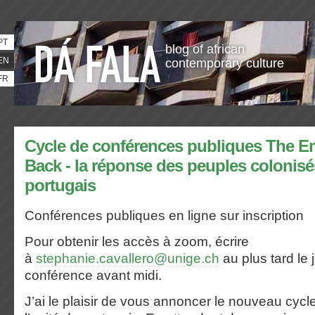
PT
blog of african
EN
contemporary culture
FR
Cycle de conférences publiques The E
Back - la réponse des peuples colonisé
portugais
Conférences publiques en ligne sur inscription
Pour obtenir les accès à zoom, écrire
à
stephanie.cavallero@unige.ch
au plus tard le 
conférence
avant midi.
J’ai le plaisir de vous annoncer le nouveau cyc