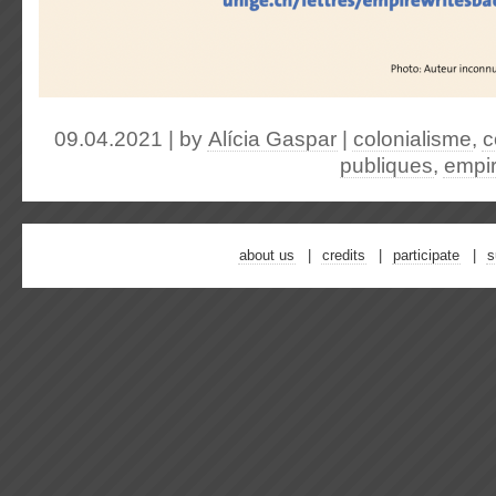
09.04.2021 | by
Alícia Gaspar
|
colonialisme
,
c
publiques
,
empir
about us
credits
participate
s