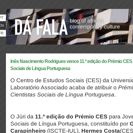
PT
blog of african
EN
contemporary culture
FR
Inês Nascimento Rodrigues vence 11.ª edição do Prémio CES 
Sociais de Língua Portuguesa
O Centro de Estudos Sociais (CES) da Univers
Laboratório Associado acaba de atribuir o
Prémi
Cientistas Sociais de Língua Portuguesa
.
O Júri da
11.ª edição do Prémio CES
para Jove
Sociais de Língua Portuguesa, constituído por
G
Carapinheiro
(ISCTE-IUL),
Hermes Costa
(CES