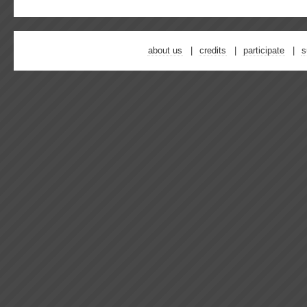
about us
credits
participate
s