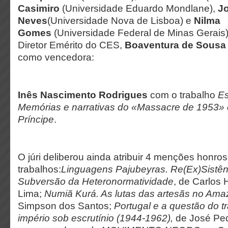
Casimiro
(Universidade Eduardo Mondlane),
J
Neves
(Universidade Nova de Lisboa) e
Nilma
Gomes
(Universidade Federal de Minas Gerais),
Diretor Emérito do CES,
Boaventura de Sousa 
como vencedora:
Inês Nascimento Rodrigues
com o trabalho
Es
Memórias e narrativas do «Massacre de 1953»
Príncipe
.
O júri deliberou ainda atribuir 4 menções honro
trabalhos:
Linguagens Pajubeyras. Re(Ex)Sistênc
Subversão da Heteronormatividade
, de Carlos
Lima;
Numiã Kurá. As lutas das artesãs no Am
Simpson dos Santos;
Portugal e a questão do t
império sob escrutínio (1944-1962),
de José Ped