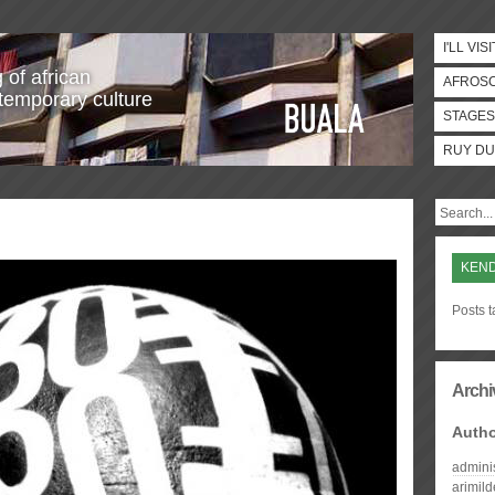
I'LL VISI
 of african
AFROS
temporary culture
STAGES
RUY DU
KEN
Posts 
Archi
Auth
admini
arimil