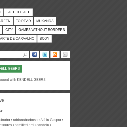
T
FACE TO FACE
CREEN
TO READ
MUKANDA
CITY
GAMES WITHOUT BORDERS
ARTE DE CARVALHO
BODY
DELL GEERS
tagged with KENDELL GEERS
ve
or
strador
adrianabarbosa
Alícia Gaspar
desoares
camillediard
candela