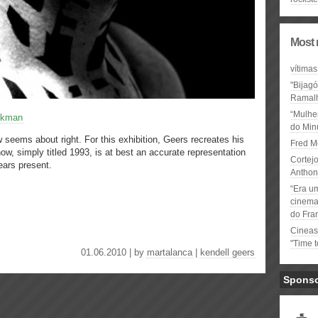
Most 
vítimas
"Bijag
Ramal
“Mulhe
ckman
do Minu
 seems about right. For this exhibition, Geers recreates his
Fred M
ow, simply titled 1993, is at best an accurate representation
Cortejo
ears present.
Anthon
“Era u
cinema 
do Fra
Cineas
"Time 
01.06.2010 | by
martalanca
|
kendell geers
Spons