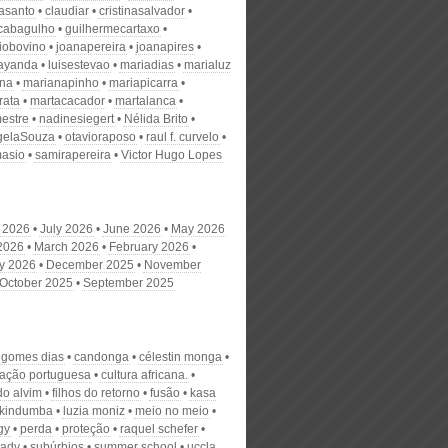
nasanto
claudiar
cristinasalvador
scabagulho
guilhermecartaxo
iobovino
joanapereira
joanapires
ayanda
luisestevao
mariadias
marialuz
ana
marianapinho
mariapicarra
rata
martacacador
martalanca
estre
nadinesiegert
Nélida Brito
gelaSouza
otavioraposo
raul f. curvelo
masio
samirapereira
Victor Hugo Lopes
 2026
July 2026
June 2026
May 2026
 2026
March 2026
February 2026
y 2026
December 2025
November
October 2025
September 2025
z gomes dias
candonga
célestin monga
ação portuguesa
cultura africana.
do alvim
filhos do retorno
fusão
kasa
kindumba
luzia moniz
meio no meio
gy
perda
proteção
raquel schefer
eady
subúrbios
summer school
uccla