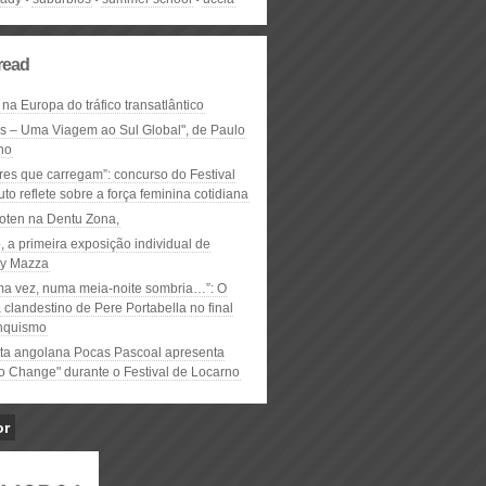
read
 na Europa do tráfico transatlântico
ós – Uma Viagem ao Sul Global", de Paulo
ho
res que carregam”: concurso do Festival
to reflete sobre a força feminina cotidiana
oten na Dentu Zona,
, a primeira exposição individual de
y Mazza
ma vez, numa meia-noite sombria…”: O
clandestino de Pere Portabella no final
nquismo
ta angolana Pocas Pascoal apresenta
to Change" durante o Festival de Locarno
or