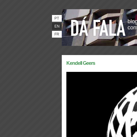
PT
blog
EN
con
FR
Kendell Geers