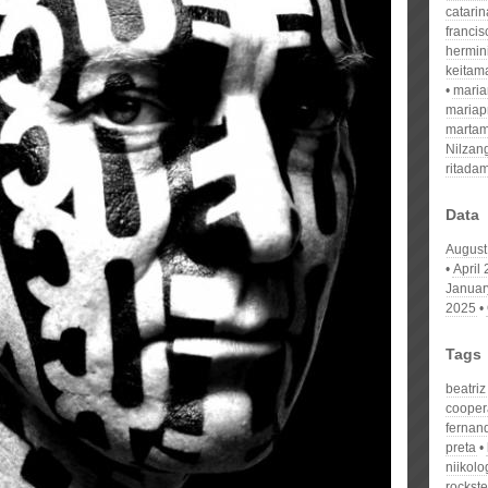
catari
franci
hermin
keitam
mari
mariap
martam
Nilzan
ritada
Data
August
April
Januar
2025
Tags
beatri
cooper
fernan
preta
niikolo
rockst