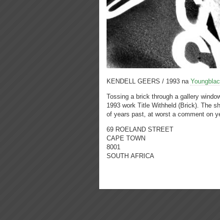
KENDELL GEERS / 1993 na
Youngbla
Tossing a brick through a gallery window
1993 work Title Withheld (Brick). The sh
of years past, at worst a comment on y
69 ROELAND STREET
CAPE TOWN
8001
SOUTH AFRICA