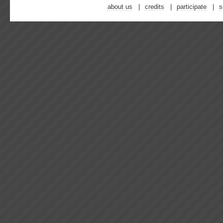
about us
credits
participate
s