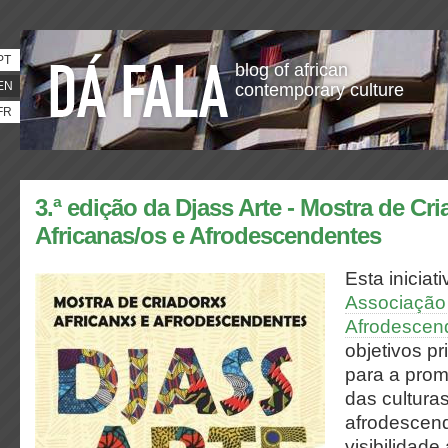
PT
blog of african
EN
contemporary culture
FR
3.ª edição da Djass Arte - Mostra de Cr
Africanas/os e Afrodescendentes
Esta iniciat
Associação
Afrodescen
objetivos pr
para a prom
das culturas
afrodescend
visibilidade