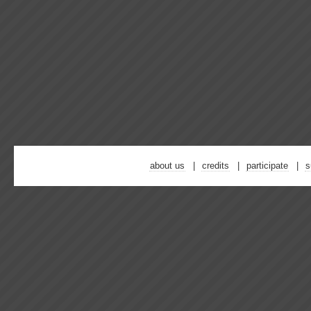
about us
credits
participate
s