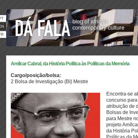
PT
blog of african
EN
contemporary culture
FR
Amílcar Cabral, da História Política às Políticas da Memória
Cargo/posição/bolsa:
2 Bolsa de Investigação (BI) Mestre
Encontra-se a
concurso para
atribuição de 
Bolsas de Inv
para Mestre n
projeto Amílca
da História Pol
Políticas da 