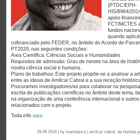
(PTDC/EPH-
HIS/6964/2014
apoio financei
FCT/MCTES at
fundos nacion
quando aplicá
cofinanciado pelo FEDER, no âmbito do Acordo de Parcer
PT2020, nas seguintes condições:
Área Científica: Ciências Sociais e Humanidades
Requisitos de admissão: Grau de mestre na área de histór
noutra ciência social e humana.
Plano de trabalhos: Este projeto propõe-se a analisar a ar
entre as ideias de Amílcar Cabral e a sua receção histórica
Procuramos investigadores/as para colaborar na pesquisa,
escrita de publicações científicas no âmbito deste tema,
na organização de uma conferência internacional e outros
relacionados com o projeto.
Toda info
aqui.
29.06.2016 | by
martalanca
|
amílcar cabral
,
da história 