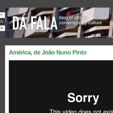
PT
blog of african
EN
contemporary culture
FR
América, de João Nuno Pinto