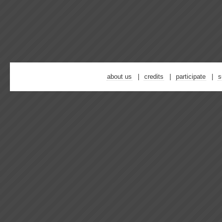
about us
credits
participate
s