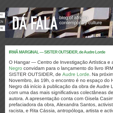
PT
blog of african
EN
contemporary culture
FR
IRMÃ MARGINAL — SISTER OUTSIDER, de Audre Lorde
O Hangar — Centro de Investigação Artística e
Negro
convidam para o lançamento do livro
IR
SISTER OUTSIDER, de
Audre Lorde
.
Na próxim
Novembro, às 19h, o encontro é no espaço do 
Negro dá início à publicação da obra de Audre 
com uma das mais significativas colectâneas d
autora. A apresentação conta com Gisela Casimi
prefaciadora da obra, Alexandra Santos, activist
racista, e Rita Cássia, antropóloga, artista e acti