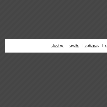
about us
credits
participate
s