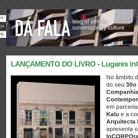
PT
blog of african
EN
contemporary culture
FR
LANÇAMENTO DO LIVRO - Lugares i
No âmbito 
do seu
30o 
Companhia
Contempor
em parceri
Kalu
e a co
Arquitecta 
apresenta o
InCORPOr