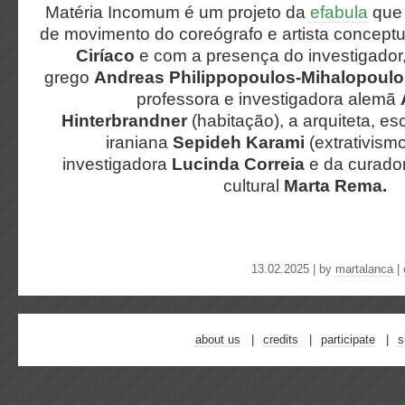
Matéria Incomum é um projeto da
efabula
que 
de movimento do coreógrafo e artista conceptua
Ciríaco
e com a presença do investigador, a
grego
Andreas Philippopoulos-Mihalopoulo
professora e investigadora alemã
Hinterbrandner
(habitação), a arquiteta, es
iraniana
Sepideh Karami
(extrativismo
investigadora
Lucinda Correia
e da curado
cultural
Marta Rema.
13.02.2025 | by
martalanca
|
about us
credits
participate
s