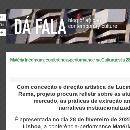
PT
blog of african
EN
contemporary culture
FR
Matéria Incomum: conferência-performance na Culturgest a 28 
Com conceção e direção artística de Lucin
Rema, projeto procura refletir sobre as a
mercado, as práticas de extração am
narrativas institucionaliza
É apresentada no dia
28 de fevereiro de 202
Lisboa
, a conferência-performance
Matér