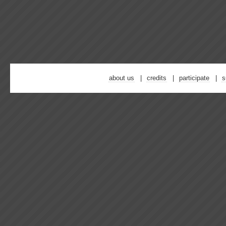
about us
credits
participate
s