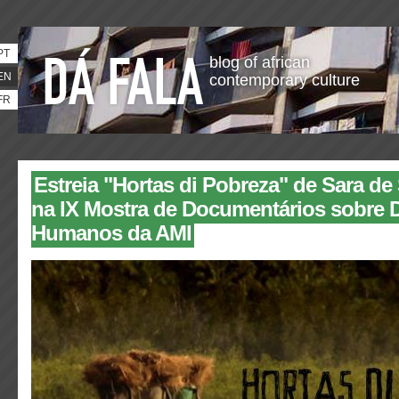
PT
blog of african
EN
contemporary culture
FR
Estreia "Hortas di Pobreza" de Sara de
na IX Mostra de Documentários sobre D
Humanos da AMI