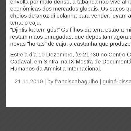
envolta por mato denso, a tabanca não vive alh
económicas dos mercados globais. Os sacos qu
cheios de arroz di bolanha para vender, levam 
terra: o caju.
“Djintis ka tem gós!” Os filhos da terra estão a 
restam mãos enrugadas, que depositam agora 
novas “hortas” de caju, a castanha que produ
Estreia d
ia 10 Dezembro, às 21h30 no
Centro C
Cadaval
,
em Sintra,
na IX Mostra de Documentár
Humanos da
Amnistia Internacional
.
21.11.2010 | by
franciscabagulho
|
guiné-biss