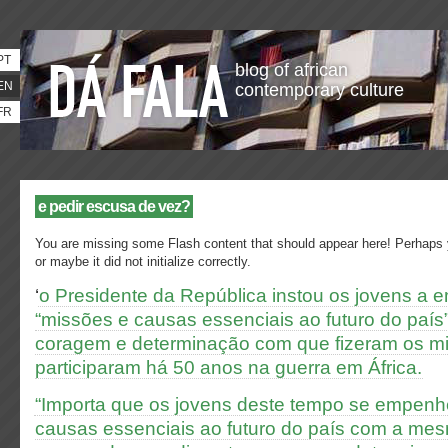
PT
blog of african
EN
contemporary culture
FR
e pedir escusa de vez?
You are missing some Flash content that should appear here! Perhaps y
or maybe it did not initialize correctly.
‘
o Presidente da República instou os jovens 
“missões e causas essenciais ao futuro do pa
coragem e determinação com que fizeram os mil
participaram há 50 anos na guerra em África.
“Importa que os jovens deste tempo se empen
causas essenciais ao futuro do país com a me