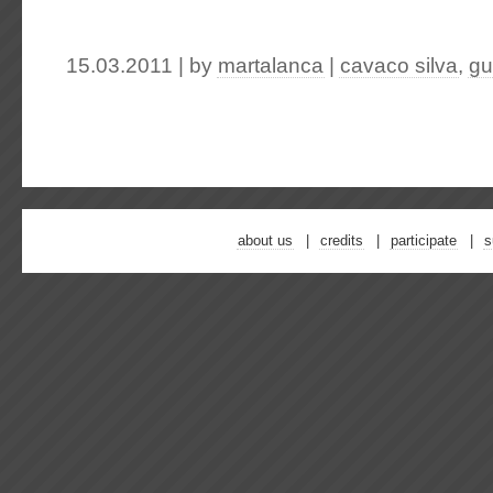
15.03.2011 | by
martalanca
|
cavaco silva
,
gu
about us
credits
participate
s