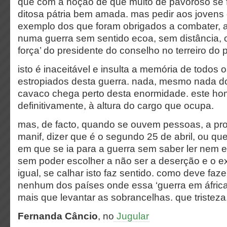
que com a noção de que muito de pavoroso se
ditosa pátria bem amada. mas pedir aos jovens
exemplo dos que foram obrigados a combater, a
numa guerra sem sentido ecoa, sem distância, 
força’ do presidente do conselho no terreiro do 
isto é inaceitável e insulta a memória de todos 
estropiados desta guerra. nada, mesmo nada do
cavaco chega perto desta enormidade. este ho
definitivamente, à altura do cargo que ocupa.
mas, de facto, quando se ouvem pessoas, a pr
manif, dizer que é o segundo 25 de abril, ou qu
em que se ia para a guerra sem saber ler nem 
sem poder escolher a não ser a deserção e o ex
igual, se calhar isto faz sentido. como deve faz
nenhum dos países onde essa ‘guerra em áfrica’
mais que levantar as sobrancelhas. que tristeza
Fernanda Câncio
, no
Jugular