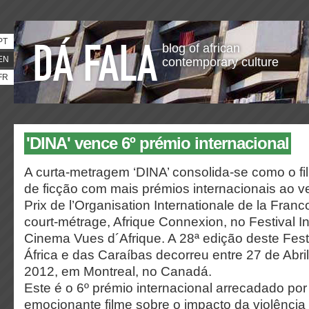
PT
blog of african
EN
contemporary culture
FR
'DINA' vence 6º prémio internacional
A curta-metragem ‘DINA’ consolida-se como o 
de ficção com mais prémios internacionais ao v
Prix de l’Organisation Internationale de la Fran
court-métrage, Afrique Connexion, no Festival I
Cinema Vues d´Afrique. A 28ª edição deste Festi
África e das Caraíbas decorreu entre 27 de Abri
2012, em Montreal, no Canadá.
Este é o 6º prémio internacional arrecadado por
emocionante filme sobre o impacto da violência