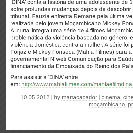
‘DINA’ conta a história de uma adolescente de 1
sofre profundas mudanças depois de descobrir 
tribunal, Fauzia enfrenta Remane pela última vez
realizada pelo jovem Moçambicano Mickey Fon
A ‘curta’ integra uma série de 4 filmes Moçambi
problemática da violência baseada no género, 
violência doméstica contra a mulher. A série foi
Forjaz e Mickey Fonseca (Mahla Filmes) para a
governamental N´weti Comunicação para Saúd
financiamento da Embaixada do Reino dos País
Para assistir a ‘DINA’ entre
em:
http://www.mahlafilmes.com/mahlaefilmdina
10.05.2012 | by
martacacador
|
cinema
,
cin
moçambicano
,
p