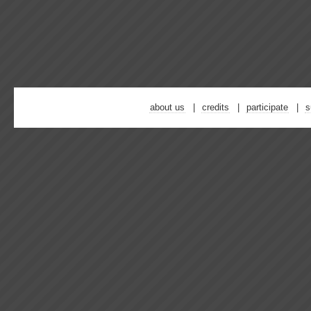
about us
credits
participate
s