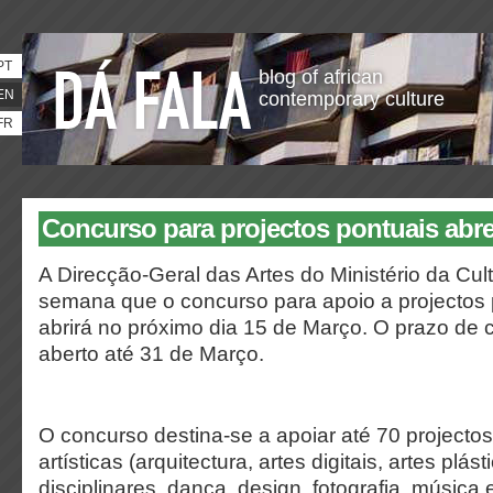
PT
blog of african
EN
contemporary culture
FR
Concurso para projectos pontuais abre
A Direcção-Geral das Artes do Ministério da Cul
semana que o concurso para apoio a projectos
abrirá no próximo dia 15 de Março. O prazo de 
aberto até 31 de Março.
O concurso destina-se a apoiar até 70 projecto
artísticas (arquitectura, artes digitais, artes plá
disciplinares, dança, design, fotografia, música e