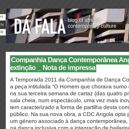
PT
blog of african
EN
contemporary culture
FR
Companhia Dança Contemporânea Ango
extinção _ Nota de impressa
A Temporada 2011 da Companhia de Dança C
a peça intitulada “O Homem que chorava sumo d
na sua terceira semana de cartaz (das quatro 
sala cheia, num espectáculo, uma vez mais inov
tem caracterizado a forma de partilha desta c
público. Na sua nova obra, a CDC Angola opta p
um género associado à dança contemporânea, 
na dança inclusiva com a integração de bailari