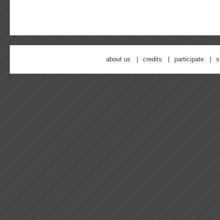
about us
credits
participate
s