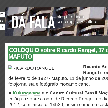
PT
blog of african
EN
contemporary culture
FR
COLÓQUIO sobre Ricardo Rangel, 17 d
MAPUTO
Ricardo Ac
Rangel
(Lo
de fevreiro de 1927- Maputo, 11 de junho de 200
fotojornalista e fotógrafo moçambicano.
A
Kulungwana
e o
Centro Cultural Brasil M
colóquio sobre a obra de Ricardo Rangel, no di
2012, com início as 14h30, assim como no cockt