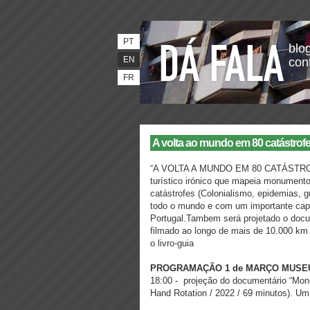
PT
blog
EN
con
FR
A volta ao mundo em 80 catástrofe
“A VOLTA A MUNDO EM 80 CATÁSTROFES
turístico irónico que mapeia monumento
catástrofes (Colonialismo, epidemias, g
todo o mundo e com um importante cap
Portugal.Tambem será projetado o docu
filmado ao longo de mais de 10.000 km 
o livro-guia
PROGRAMAÇÃO 1 de MARÇO MUSE
18:00 - projeção do documentário “Monu
Hand Rotation / 2022 / 69 minutos). U