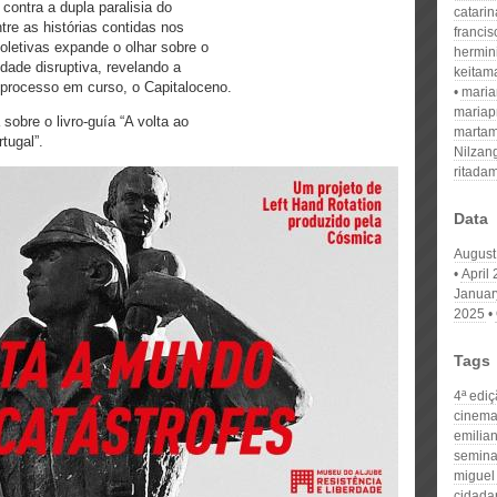
ontra a dupla paralisia do
catari
tre as histórias contidas nos
franci
etivas expande o olhar sobre o
hermin
ade disruptiva, revelando a
keitam
processo em curso, o Capitaloceno.
mari
mariap
sobre o livro-guía “A volta ao
martam
rtugal”.
Nilzan
ritada
Data
August
April
Januar
2025
Tags
4ª edi
cinema
emilia
semina
miguel
cidada