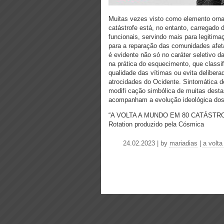
Muitas vezes visto como elemento orn
catástrofe está, no entanto, carregado d
funcionais, servindo mais para legitim
para a reparação das comunidades afet
é evidente não só no caráter seletiv
na prática do esquecimento, que classi
qualidade das vítimas ou evita delibera
atrocidades do Ocidente. Sintomática de
modifi cação simbólica de muitas desta
acompanham a evolução ideológica dos t
“A VOLTA A MUNDO EM 80 CATÁSTROFES
Rotation produzido pela Cósmica
24.02.2023 | by
mariadias
|
a volt