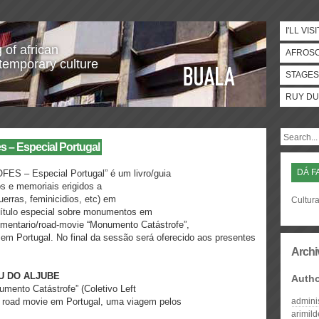
I'LL VISI
 of african
AFROS
temporary culture
STAGES
RUY DU
s – Especial Portugal
DÁ F
 – Especial Portugal” é um livro/guia
s e memoriais erigidos a
uerras, feminicidios, etc) em
Cultura
ítulo especial sobre monumentos em
mentario/road-movie “Monumento Catástrofe”,
em Portugal. No final da sessão será oferecido aos presentes
Archi
U DO ALJUBE
Auth
mento Catástrofe” (Coletivo Left
m road movie em Portugal, uma viagem pelos
admini
arimil