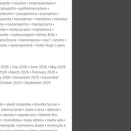
nasanto
claudiar
cristinasalvador
scabagulho
guilhermecartaxo
iobovino
joanapereira
joanapires
ayanda
luisestevao
mariadias
marialuz
ana
marianapinho
mariapicarra
rata
martacacador
martalanca
estre
nadinesiegert
Nélida Brito
gelaSouza
otavioraposo
raul f. curvelo
masio
samirapereira
Victor Hugo Lopes
 2026
July 2026
June 2026
May 2026
 2026
March 2026
February 2026
y 2026
December 2025
November
October 2025
September 2025
ção
ateliê mutamba
binelde hyrcan
 internacional
clube b.leza
djibouti
no dantas
espetáculos
flaherty film
r
homofobia
kiala editora
marta sala
 mesquita
primavera árabe
revolução e
nia pós-colonial
salimo muhamad