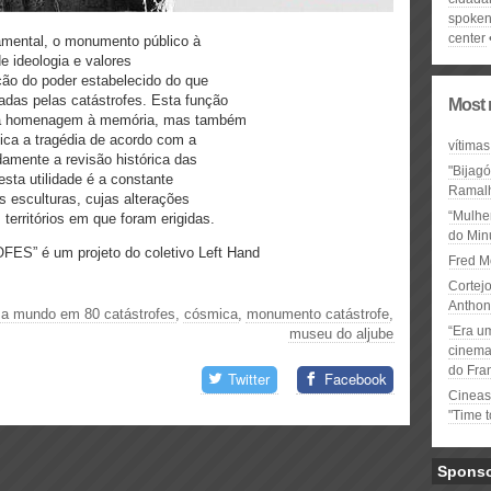
spoken
center
amental, o monumento público à
e ideologia e valores
ação do poder estabelecido do que
adas pelas catástrofes. Esta função
Most 
o da homenagem à memória, mas também
fica a tragédia de acordo com a
vítimas
damente a revisão histórica das
"Bijag
sta utilidade é a constante
Ramal
s esculturas, cujas alterações
“Mulhe
erritórios em que foram erigidas.
do Minu
” é um projeto do coletivo Left Hand
Fred M
Cortejo
Anthon
a a mundo em 80 catástrofes
,
cósmica
,
monumento catástrofe
,
“Era u
museu do aljube
cinema 
do Fra
Twitter
Facebook
Cineas
"Time 
Spons