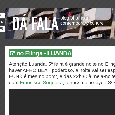
PT
blog of african
EN
contemporary culture
FR
5ª no Elinga - LUANDA
Atenção Luanda, 5ª feira é grande noite no Eli
haver AFRO BEAT poderoso, a noite vai ser esp
FUNK é mesmo bom”, e das 22h30 à meia-noite v
com
Francisco Sequeira
, o nosso blue-eyed SO