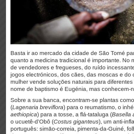
Basta ir ao mercado da cidade de São Tomé par
quanto a medicina tradicional é importante. No
de vendedores e fregueses, do ruído incessant
jogos electrónicos, dos cães, das moscas e do 
mulher vende soluções naturais para diferente
nome de baptismo é Eugénia, mas conhecem-n
Sobre a sua banca, encontram-se plantas como
(
Lagenaria breviflora
) para o reumatismo, o inhé
aethiopica
) para a tosse, a flá-tataluga (
Basella 
o ucuetê-d’Obô (
Costus giganteus
), um anti-inf
português: simão-correia, pimenta-da-Guiné, fol