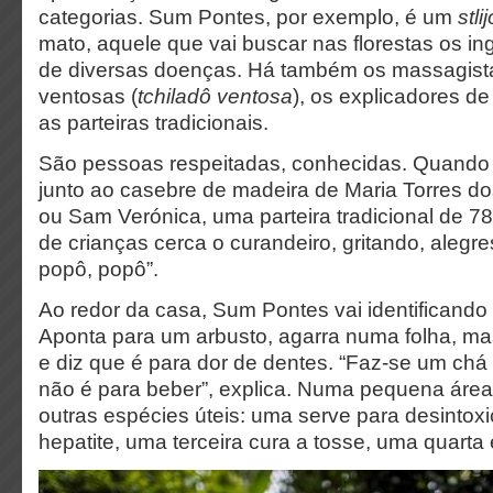
categorias. Sum Pontes, por exemplo, é um
stli
mato, aquele que vai buscar nas florestas os ing
de diversas doenças. Há também os massagistas
ventosas (
tchiladô ventosa
), os explicadores de 
as parteiras tradicionais.
São pessoas respeitadas, conhecidas. Quand
junto ao casebre de madeira de Maria Torres do
ou Sam Verónica, uma parteira tradicional de 7
de crianças cerca o curandeiro, gritando, alegre
popô, popô”.
Ao redor da casa, Sum Pontes vai identificando 
Aponta para um arbusto, agarra numa folha, ma
e diz que é para dor de dentes. “Faz-se um chá
não é para beber”, explica. Numa pequena áre
outras espécies úteis: uma serve para desintoxi
hepatite, uma terceira cura a tosse, uma quarta