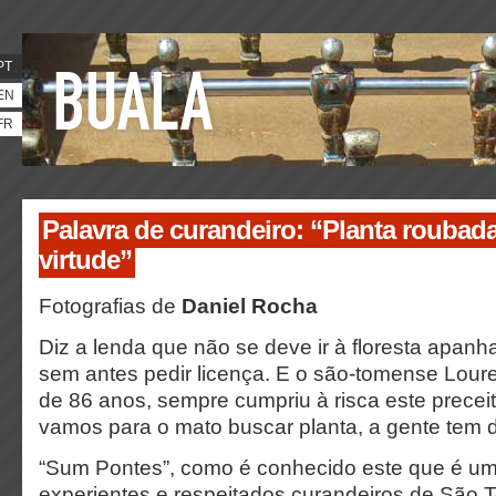
PT
EN
FR
Palavra de curandeiro: “Planta roubad
virtude”
Fotografias de
Daniel Rocha
Diz a lenda que não se deve ir à floresta apanh
sem antes pedir licença. E o são-tomense Lou
de 86 anos, sempre cumpriu à risca este precei
vamos para o mato buscar planta, a gente tem de
“Sum Pontes”, como é conhecido este que é u
experientes e respeitados curandeiros de São T