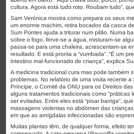
cultura. Agora está tudo roto. Roubam tudo”, qu
Sam Verónica mostra como prepara os seus m
um enorme machim, retira bocados da casca d
Sum Pontes ajuda a triturar num pilão. Numa ba
sobre o fogo, ferve-se a água, misturam-se algu
passa-se para uma chaleira, acrescentam-se er
resultado. E está pronta a “vumbada”. “É um pre
intestino mal-funcionado de criança”, explica S
A medicina tradicional cura mas pode também s
problemas. No relatório de uma visita recente 
Príncipe, o Comité da ONU para os Direitos das 
alguns tratamentos tradicionais como “práticas
ser evitadas. Entre eles está “pisar barriga”, qu
massagens violentas no abdómen das crianças, 
em que as amígdalas infeccionadas são espre
Muitas plantas têm, de qualquer forma, efeito te
comprovado. A cata-pequena (
Rauvolfia vomitor