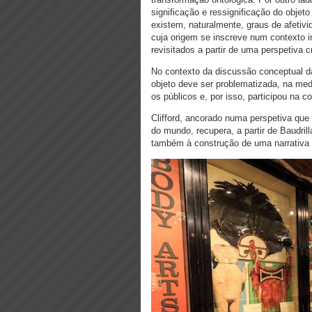
significação e ressignificação do objet
existem, naturalmente, graus de afetiv
cuja origem se inscreve num contexto i
revisitados a partir de uma perspetiva c
No contexto da discussão conceptual da 
objeto deve ser problematizada, na medi
os públicos e, por isso, participou na 
Clifford, ancorado numa perspetiva que
do mundo, recupera, a partir de Baudril
também à construção de uma narrativa s