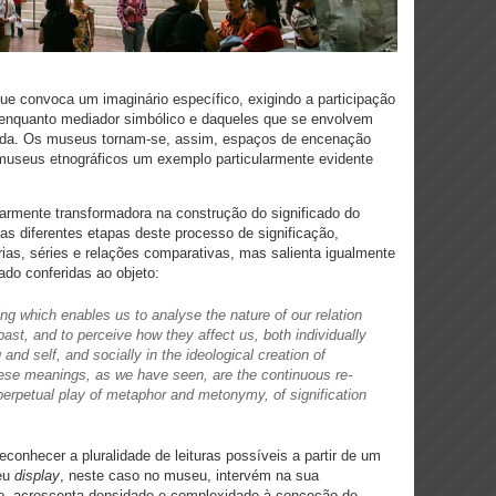
que convoca um imaginário específico, exigindo a participação
o enquanto mediador simbólico e daqueles que se envolvem
ada. Os museus tornam-se, assim, espaços de encenação
museus etnográficos um exemplo particularmente evidente
larmente transformadora na construção do significado do
as diferentes etapas deste processo de significação,
as, séries e relações comparativas, mas salienta igualmente
cado conferidas ao objeto:
g which enables us to analyse the nature of our relation
ast, and to perceive how they affect us, both individually
 and self, and socially in the ideological creation of
these meanings, as we have seen, are the continuous re-
 perpetual play of metaphor and metonymy, of signification
conhecer a pluralidade de leituras possíveis a partir de um
seu
display
, neste caso no museu, intervém na sua
ado, acrescenta densidade e complexidade à conceção de