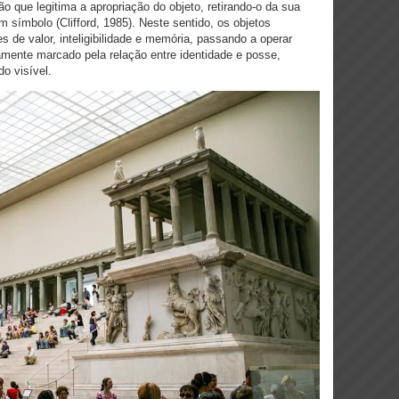
 que legitima a apropriação do objeto, retirando-o da sua
m símbolo (Clifford, 1985). Neste sentido, os objetos
 de valor, inteligibilidade e memória, passando a operar
mente marcado pela relação entre identidade e posse,
do visível.