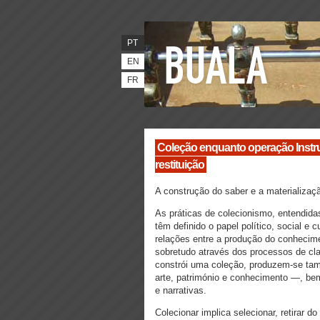
PT
EN
FR
Coleção enquanto operação Instru
restituição
A construção do saber e a materializaçã
As práticas de colecionismo, entendida
têm definido o papel político, social 
relações entre a produção do conhecimen
sobretudo através dos processos de cl
constrói uma coleção, produzem-se tam
arte, património e conhecimento —, be
e narrativas.
Colecionar implica selecionar, retirar d