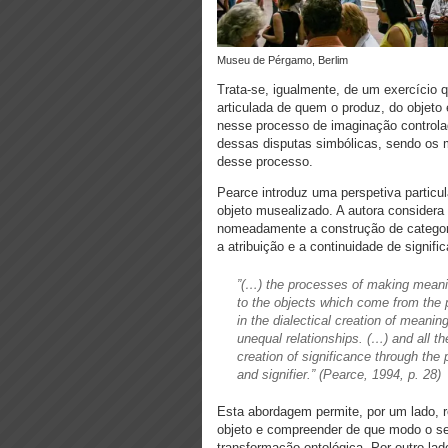
Museu de Pérgamo, Berlim
Trata-se, igualmente, de um exercício 
articulada de quem o produz, do objet
nesse processo de imaginação control
dessas disputas simbólicas, sendo os 
desse processo.
Pearce introduz uma perspetiva particu
objeto musealizado. A autora considera 
nomeadamente a construção de categori
a atribuição e a continuidade de signifi
”(…) the processes of making meanin
to the objects which come from the p
in the dialectical creation of meaning
unequal relationships. (…) and all 
creation of significance through the
and signifier.” (Pearce, 1994, p. 28)
Esta abordagem permite, por um lado, re
objeto e compreender de que modo o 
transformação ontológica. Por outro l