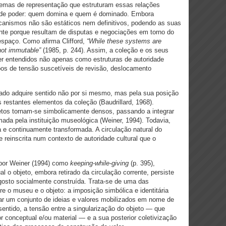
stemas de representação que estruturam essas relações
de poder: quem domina e quem é dominado. Embora
anismos não são estáticos nem definitivos, podendo as suas
ente porque resultam de disputas e negociações em torno do
 espaço. Como afirma Clifford,
“While these systems are
 not immutable”
(1985, p. 244). Assim, a coleção e os seus
er entendidos não apenas como estruturas de autoridade
s de tensão suscetíveis de revisão, deslocamento
zado adquire sentido não por si mesmo, mas pela sua posição
 restantes elementos da coleção (Baudrillard, 1968).
etos tornam-se simbolicamente densos, passando a integrar
imada pela instituição museológica (Weiner, 1994). Todavia,
a e continuamente transformada. A circulação natural do
e reinscrita num contexto de autoridade cultural que o
 por Weiner (1994) como
keeping-while-giving
(p. 395),
l o objeto, embora retirado da circulação corrente, persiste
gosto socialmente construída. Trata-se de uma das
e o museu e o objeto: a imposição simbólica e identitária
egar um conjunto de ideias e valores mobilizados em nome de
sentido, a tensão entre a singularização do objeto — que
or conceptual e/ou material — e a sua posterior coletivização