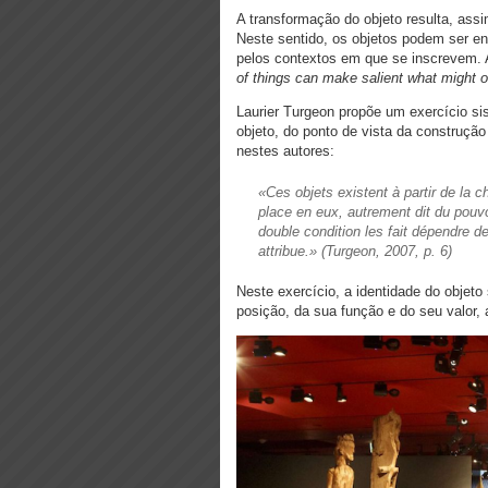
A transformação do objeto resulta, assi
Neste sentido, os objetos podem ser e
pelos contextos em que se inscrevem.
of things can make salient what might 
Laurier Turgeon propõe um exercício sis
objeto, do ponto de vista da construçã
nestes autores:
«Ces objets existent à partir de la c
place en eux, autrement dit du pouvoi
double condition les fait dépendre d
attribue.»
(Turgeon, 2007, p. 6)
Neste exercício, a identidade do objet
posição, da sua função e do seu valor,