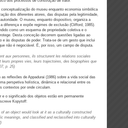
ico dos processos de construção de valor.
 a conceptualização do museu enquanto economia simbólica
ção dos diferentes atores, das disputas pela legitimidade,
 autoridade. O museu, enquanto dispositivo, organiza a
 diferença e expõe regimes de exclusão (Clifford, 1985).
endido como um esquema de propriedade coletiva e o
protege. Desta conceção decorrem questões ligadas ao
o e às disputas de poder. Trata-se de um gesto que inclui
ue não é negociável. É, por isso, um campo de disputa.
t aux personnes, ils structurent les relations sociales
leurs propres vies, leurs trajectoires, des biographies que
7, p. 25)
 as reflexões de Appadurai (1986) sobre a vida social das
ma perspetiva holística, dinâmica e relacional entre os
s contextos por onde circulam.
 e o significado dos objetos estão em permanente
screve Kopytoff:
of an object would look at it as a culturally constructed
fic meanings, and classified and reclassified into culturally
)