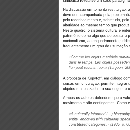
simbólica revela-se um caso paradigmát
Na discussão em torno da restituição,
deve ser acompanhada pela problematiza
pelo reconhecimento e, sobretudo, pela
alteridade ao mesmo tempo que produz a
Neste quadro, o sistema cultural é ent
património como algo que se possui e 
nacionalismo, ao enquadramento jurídic
frequentemente um grau de usurpação q
«Comme les objets matériels surviven
dans le temps. Les objets possèdent 
l’on peut reconstituer.»
(Turgeon, 200
A proposta de Kopytoff, em diálogo com
coisas em circulação, permite integrar u
objetos musealizados, a sua origem e o
Ambos os autores defendem que o valor
movimento e são contingentes. Como e
«A culturally informed (…) biography 
entity, endowed with culturally speci
constituted categories.»
(1986, p. 68