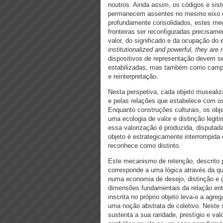
noutros. Ainda assim, os códigos e si
permanecem assentes no mesmo eixo 
profundamente consolidados, estes mec
fronteiras ser reconfiguradas precisam
valor, do significado e da ocupação do
institutionalized and powerful, they are
dispositivos de representação devem s
estabilizadas, mas também como campo
e reinterpretação.
Nesta perspetiva, cada objeto museali
e pelas relações que estabelece com os
Enquanto construções culturais, os obj
uma ecologia de valor e distinção legit
essa valorização é produzida, disputad
objeto é estrategicamente interrompida 
reconhece como distinto.
Este mecanismo de retenção, descrito
corresponde a uma lógica através da qua
numa economia de desejo, distinção e 
dimensões fundamentais da relação entr
inscrita no próprio objeto leva-o a agr
uma noção abstrata de coletivo. Neste 
sustenta a sua raridade, prestígio e val