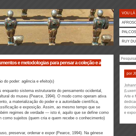
VOU LÁ 
AFROS
PALCO
RUY DU
mentos e metodologias para pensar a coleção e a
por
J
o do poder: agência e efeito(s)
Johann
s enquanto sistema estruturante do pensamento ocidental,
(Luxem
e cultural do museu (Pearce, 1994). O modo como operam ativa
Arte e
to, a materialização do poder e a autoridade científica,
dedicad
assificação e exposição. Assim, ao mesmo tempo que se
decolon
bém regimes de verdade — isto é, aquilo que se define como
e expo
m como sujeitos (quem cria e quem recebe o conhecimento)
o uso, preservar, ordenar e expor (Pearce, 1994). Na génese