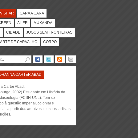
VISITAR
CARA A CARA
CREEN
A LER
MUKANDA
S
CIDADE
JOGOS SEM FRONTEIRAS
ARTE DE CARVALHO
CORPO
OHANNA CARTER ABAD
a Carter Abad
.
burgo, 2002) Estudante em História da
 Museologia (FCSH-UNL). Tem se
o à questão imperial, colonial e
ial, a partir dos arquivos, museus, artistas
sições.