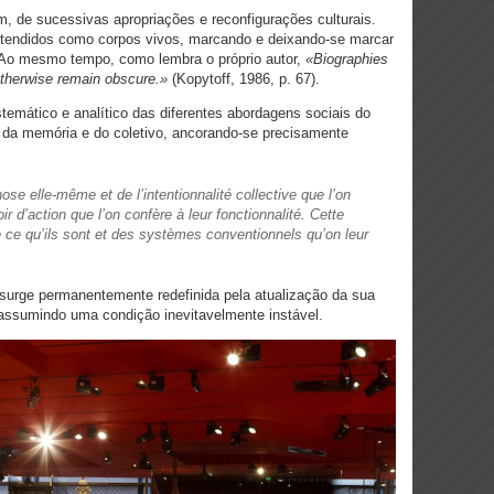
m, de sucessivas apropriações e reconfigurações culturais.
ntendidos como corpos vivos, marcando e deixando-se marcar
 Ao mesmo tempo, como lembra o próprio autor,
«Biographies
otherwise remain obscure.»
(Kopytoff, 1986, p. 67).
temático e analítico das diferentes abordagens sociais do
o da memória e do coletivo, ancorando-se precisamente
hose elle-même et de l’intentionnalité collective que l’on
r d’action que l’on confère à leur fonctionnalité. Cette
e ce qu’ils sont et des systèmes conventionnels qu’on leur
o surge permanentemente redefinida pela atualização da sua
 assumindo uma condição inevitavelmente instável.