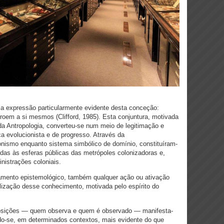
 expressão particularmente evidente desta conceção:
roem a si mesmos (Clifford, 1985). Esta conjuntura, motivada
l da Antropologia, converteu-se num meio de legitimação e
ca evolucionista e de progresso. Através da
ionismo enquanto sistema simbólico de domínio, constituíram-
das às esferas públicas das metrópoles colonizadoras e,
nistrações coloniais.
amento epistemológico, também qualquer ação ou ativação
alização desse conhecimento, motivada pelo espírito do
posições — quem observa e quem é observado — manifesta-
do-se, em determinados contextos, mais evidente do que