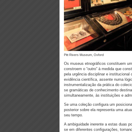
Pitt Rivers Museum, Oxford
Os museus etnográficos constituem uma
constroem o “outro” à medida que const
pela urgência disciplinar e instituciona
evidência científica, assente numa lógi
instrumentalização da prática do colec
se gramáticas de conhecimento destina
simultaneamente, às instituições e admi
Se uma coleção configura um posicion
posterior sobre ela representa uma atu
seu tempo.
A ambiguidade inerente a estas duas 
se em diferentes configurações, tornan